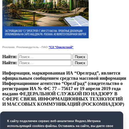
Реклама. Рекламодатель - ПАО
"СЗ "Орелстрой"
Найти:
Найти:
Информация, маркированная ИА “Орелград”, является
официальным сообщением средства массовой информации
Информационное агентство “ОрелГрад” (свидетельство о
регистрации ИА № ФС 77 – 75617 от 19 апреля 2019 года
выдано ФЕДЕРАЛЬНОЙ СЛУЖБОЙ ПО НАДЗОРУ В
СФЕРЕ СВЯЗИ, ИНФОРМАЦИОННЫХ ТЕХНОЛОГИЙ
И МАССОВЫХ КОММУНИКАЦИЙ (РОСКОМНАДЗОР)
ПОЛИТИКА КОНФИДЕНЦИАЛЬНОСТИ
К cайту подключен сервис веб-аналитики Яндекс.Метрика
СОГЛАСИЕ НА ОБРАБОТКУ ПЕРСОНАЛЬНЫХ
использующий cookies-файлы. Оставаясь на сайте, вы даете свое