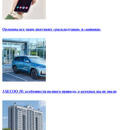
Орловцы все чаще покупают «раскладушки» и «книжки»
JAECOO J8: особенности полного привода, о которых вы не знали