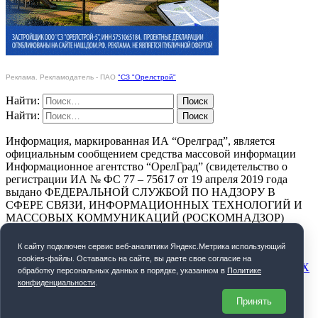
Реклама. Рекламодатель - ПАО
"СЗ "Орелстрой"
Найти:
Найти:
Информация, маркированная ИА “Орелград”, является
официальным сообщением средства массовой информации
Информационное агентство “ОрелГрад” (свидетельство о
регистрации ИА № ФС 77 – 75617 от 19 апреля 2019 года
выдано ФЕДЕРАЛЬНОЙ СЛУЖБОЙ ПО НАДЗОРУ В
СФЕРЕ СВЯЗИ, ИНФОРМАЦИОННЫХ ТЕХНОЛОГИЙ И
МАССОВЫХ КОММУНИКАЦИЙ (РОСКОМНАДЗОР)
ПОЛИТИКА КОНФИДЕНЦИАЛЬНОСТИ
К cайту подключен сервис веб-аналитики Яндекс.Метрика использующий
cookies-файлы. Оставаясь на сайте, вы даете свое согласие на
СОГЛАСИЕ НА ОБРАБОТКУ ПЕРСОНАЛЬНЫХ ДАННЫХ
обработку персональных данных в порядке, указанном в
Политике
конфиденциальности
.
Орелград. 2026 год
Принять