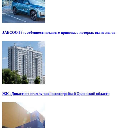
JAECOO J8: особенности полного привода, о которых вы не знали
ЖК «Династия» стал лучшей новостройкой Орловской области