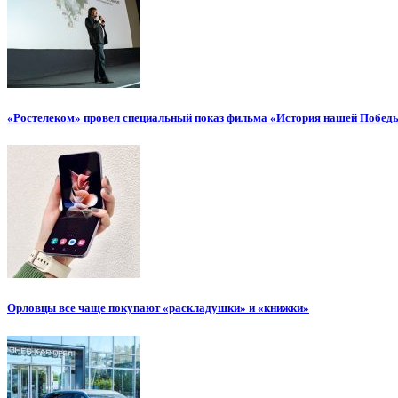
«Ростелеком» провел специальный показ фильма «История нашей Побед
Орловцы все чаще покупают «раскладушки» и «книжки»