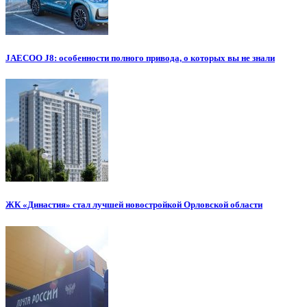
JAECOO J8: особенности полного привода, о которых вы не знали
ЖК «Династия» стал лучшей новостройкой Орловской области