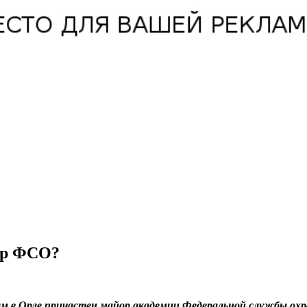
ор ФСО?
м в Орле причастен майор академии Федеральной службы охр