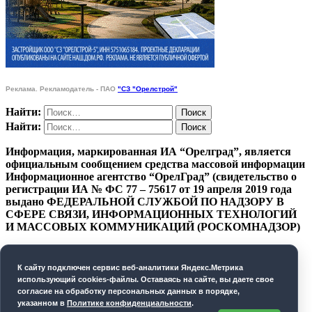
Реклама. Рекламодатель - ПАО
"СЗ "Орелстрой"
Найти:
Найти:
Информация, маркированная ИА “Орелград”, является
официальным сообщением средства массовой информации
Информационное агентство “ОрелГрад” (свидетельство о
регистрации ИА № ФС 77 – 75617 от 19 апреля 2019 года
выдано ФЕДЕРАЛЬНОЙ СЛУЖБОЙ ПО НАДЗОРУ В
СФЕРЕ СВЯЗИ, ИНФОРМАЦИОННЫХ ТЕХНОЛОГИЙ
И МАССОВЫХ КОММУНИКАЦИЙ (РОСКОМНАДЗОР)
ПОЛИТИКА КОНФИДЕНЦИАЛЬНОСТИ
К cайту подключен сервис веб-аналитики Яндекс.Метрика
СОГЛАСИЕ НА ОБРАБОТКУ ПЕРСОНАЛЬНЫХ
использующий cookies-файлы. Оставаясь на сайте, вы даете свое
ДАННЫХ
согласие на обработку персональных данных в порядке,
указанном в
Политике конфиденциальности
.
Орелград. 2026 год