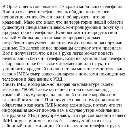
В Орле за день совершается 2-3 кражи мобильных телефонов.
Лишиться своего телефона очень обидно, но не менее
неприятно купить б/у аппарат и обнаружить, что он
краденый. Мало кто знает, что на территории нашей области
существует специальный закон, контролирующий покупку и
продажу таких телефонов. Если вы захотите продать свой
старый мобильник, то по закону продавец должен
потребовать документы на этот телефон и ваши паспортные
данные. Но далеко не все продавцы следуют этим правилам.
Вот и получается, что к вам в руки легко может попасть
нелегально «сбытый» телефон. Если вы купили свой телефон
в торговой точке без всяких документов или с рук, то
установить, краденый он или нет, вы можете самостоятельно,
сверив IMEI-номер вашего аппарата с номерами похищенных
телефонов в базе данных УВД.
Узнать IMEI-номер можно, набрав на клавиатуре своего
телефона *#06#. Также он напечатан на наклейке под
крышкой аккумулятора, на внешней стороне коробки и в
гарантийном талоне. При покупке нового телефона нужно
обязательно записать IMEI-номер где-нибудь, потому что эта
информация может помочь вам в случае утери мобильника.
Сотрудники УВД предупреждают, что при совпадении вашего
IMEI-номера и номера из их базы следует обратиться в
районный отдел милиции. Если вы купили телефон с рук у