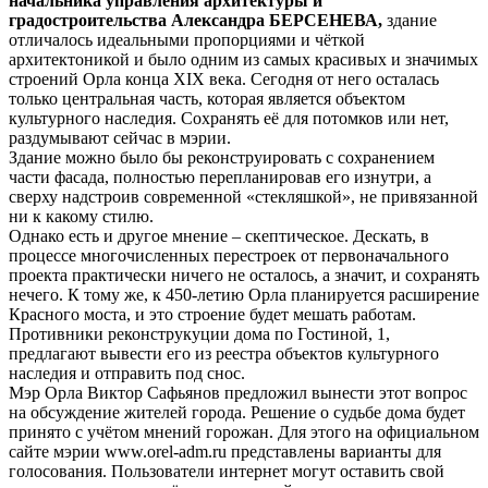
начальника управления архитектуры и
градостроительства Александра БЕРСЕНЕВА,
здание
отличалось идеальными пропорциями и чёткой
архитектоникой и было одним из самых красивых и значимых
строений Орла конца XIX века. Сегодня от него осталась
только центральная часть, которая является объектом
культурного наследия. Сохранять её для потомков или нет,
раздумывают сейчас в мэрии.
Здание можно было бы реконструировать с сохранением
части фасада, полностью перепланировав его изнутри, а
сверху надстроив современной «стекляшкой», не привязанной
ни к какому стилю.
Однако есть и другое мнение – скептическое. Дескать, в
процессе многочисленных перестроек от первоначального
проекта практически ничего не осталось, а значит, и сохранять
нечего. К тому же, к 450-летию Орла планируется расширение
Красного моста, и это строение будет мешать работам.
Противники реконструкуции дома по Гостиной, 1,
предлагают вывести его из реестра объектов культурного
наследия и отправить под снос.
Мэр Орла Виктор Сафьянов предложил вынести этот вопрос
на обсуждение жителей города. Решение о судьбе дома будет
принято с учётом мнений горожан. Для этого на официальном
сайте мэрии www.orel-adm.ru представлены варианты для
голосования. Пользователи интернет могут оставить свой