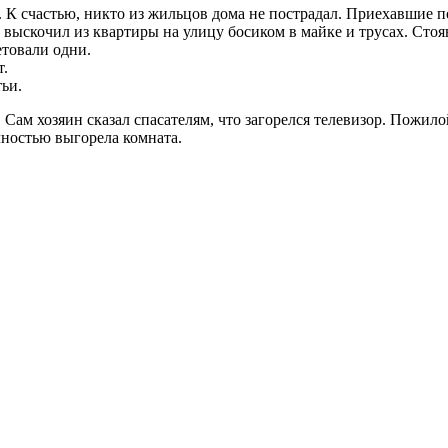
. К счастью, никто из жильцов дома не пострадал. Приехавшие 
, выскочил из квартиры на улицу босиком в майке и трусах. Сто
етовали одни.
т.
тьи.
. Сам хозяин сказал спасателям, что загорелся телевизор. Пож
олностью выгорела комната.