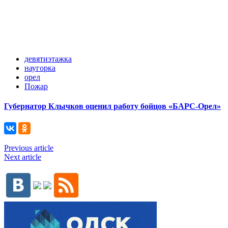
девятиэтажка
наугорка
орел
Пожар
Губернатор Клычков оценил работу бойцов «БАРС-Орел»
Previous article
Next article