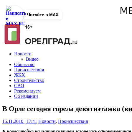
Читайте в MAX
Новости
Видео
Общество
Происшествия
ЖКХ
Строительство
СВО
Рекомендуем
Об издании
В Орле сегодня горела девятиэтажка (ви
15.11.2010 | 17:41
Новости
,
Происшествия
В новостройке на Наугорке утром загорелась однокомнатная