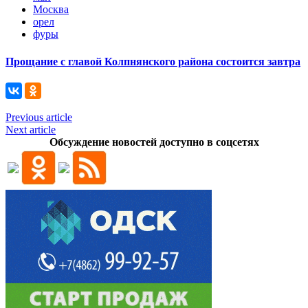
Москва
орел
фуры
Прощание с главой Колпнянского района состоится завтра
Previous article
Next article
Обсуждение новостей доступно в соцсетях