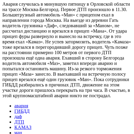
Авария случилась в минувшую пятницу в Орловской области
на трассе Москва-Белгород. Первое ДТП произошло в 11.30.
Большегрузный автомобиль «Ман» с прицепом ехал в
направлении города Москва. На выезде из деревни Гать
водитель грузовика «Даф», следовавший за «Маном», не
рассчитал дистанцию и врезался в прицеп «Мана». От удара
прицеп фуры развернуло и вынесло на встречку, где в это
время ехал «Камаз». Не успев затормозить, водитель «Камаза»
тоже врезался в перегородивший дорогу прицеп. Чуть позже
на расстоянии примерно 100 метров от первого ДТП
произошла ещё одна авария. Ехавший в сторону Белгорода
водитель автомобиля «Маз», заметил впереди аварию и
попытался остановить машину. Из-за резкого торможения
прицеп «Маза» занесло. В выехавший на встречную полосу
прицеп врезался ещё один грузовик «Ман». Пока сотрудники
ГИБДД разбирались в причинах ДТП, движение на этом
участке дороги пришлось перекрыть на три часа. В счастью, в
этой крупномасштабной аварии никто не пострадал.
авария
ГИБДД
даф
ДТП
КАМАЗ
ман