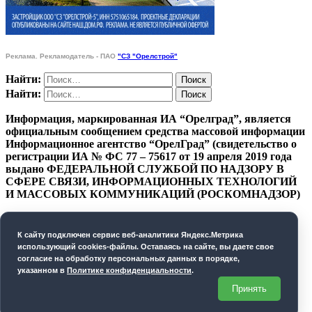
Реклама. Рекламодатель - ПАО
"СЗ "Орелстрой"
Найти:
Найти:
Информация, маркированная ИА “Орелград”, является
официальным сообщением средства массовой информации
Информационное агентство “ОрелГрад” (свидетельство о
регистрации ИА № ФС 77 – 75617 от 19 апреля 2019 года
выдано ФЕДЕРАЛЬНОЙ СЛУЖБОЙ ПО НАДЗОРУ В
СФЕРЕ СВЯЗИ, ИНФОРМАЦИОННЫХ ТЕХНОЛОГИЙ
И МАССОВЫХ КОММУНИКАЦИЙ (РОСКОМНАДЗОР)
ПОЛИТИКА КОНФИДЕНЦИАЛЬНОСТИ
К cайту подключен сервис веб-аналитики Яндекс.Метрика
СОГЛАСИЕ НА ОБРАБОТКУ ПЕРСОНАЛЬНЫХ
использующий cookies-файлы. Оставаясь на сайте, вы даете свое
ДАННЫХ
согласие на обработку персональных данных в порядке,
указанном в
Политике конфиденциальности
.
Орелград. 2026 год
Принять