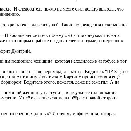
зда. И следователь прямо на месте стал делать выводы, что
левидению.
вью, кровь текла даже из ушей. Такие повреждения невозможно
. – И вообще непонятно, почему он был так неуважителен к
жели это норма в работе следователей с людьми, потерявших
оворит Дмитрий.
и им позвонила женщина, которая находилась в автобусе в тот
 люди – и в начале перехода, и в конце. Водитель “ПАЗа”, по
 и зацепил Антонину Игнатьевну. Картину происшествия ещё
 бордюром. Водитель этого, кажется, даже не заметил. А на
ть пожилой женщины наступила в результате сдавливания
ментно. У неё оказались сломаны рёбра с правой стороны
на непроверенных данных? И почему информация, которая