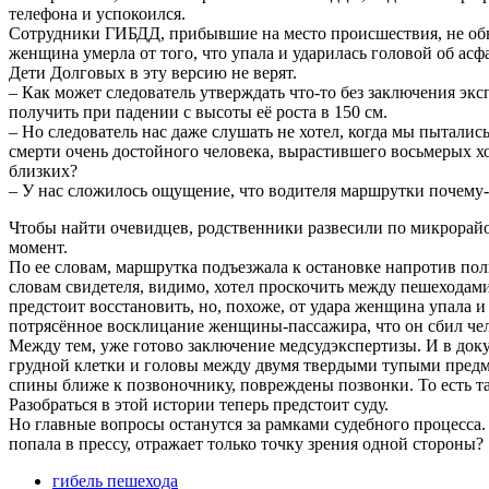
телефона и успокоился.
Сотрудники ГИБДД, прибывшие на место происшествия, не обнар
женщина умерла от того, что упала и ударилась головой об асф
Дети Долговых в эту версию не верят.
– Как может следователь утверждать что-то без заключения эк
получить при падении с высоты её роста в 150 см.
– Но следователь нас даже слушать не хотел, когда мы пыталис
смерти очень достойного человека, вырастившего восьмерых х
близких?
– У нас сложилось ощущение, что водителя маршрутки почему-
Чтобы найти очевидцев, родственники развесили по микрорайо
момент.
По ее словам, маршрутка подъезжала к остановке напротив пол
словам свидетеля, видимо, хотел проскочить между пешеходами
предстоит восстановить, но, похоже, от удара женщина упала и
потрясённое восклицание женщины-пассажира, что он сбил чело
Между тем, уже готово заключение медсудэкспертизы. И в док
грудной клетки и головы между двумя твердыми тупыми предме
спины ближе к позвоночнику, повреждены позвонки. То есть та
Разобраться в этой истории теперь предстоит суду.
Но главные вопросы останутся за рамками судебного процесса
попала в прессу, отражает только точку зрения одной стороны?
гибель пешехода