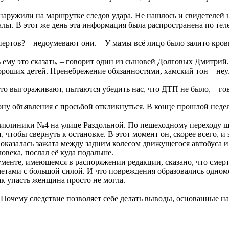
ужили на маршрутке следов удара. Не нашлось и свидетелей нае
альт. В этот же день эта информация была распространена по те
спертов? – недоумевают они. – У мамы всё лицо было залито кро
ь ему это сказать, – говорит один из сыновей Долговых Дмитрий
ороших детей. Пренебрежение обязанностями, хамский тон – неу
то выгораживают, пытаются убедить нас, что ДТП не было, – г
ну объявления с просьбой откликнуться. В конце прошлой недел
иклиники №4 на улице Раздольной. По пешеходному переходу шли
, чтобы свернуть к остановке. В этот момент он, скорее всего,
 оказалась зажата между задним колесом движущегося автобуса и
века, послал её куда подальше.
ументе, имеющемся в распоряжении редакции, сказано, что смер
тами с большой силой. И что повреждения образовались одномо
к упасть женщина просто не могла.
. Почему следствие позволяет себе делать выводы, основанные 