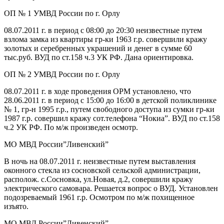
ОП № 1 УМВД России по г. Орлу
08.07.2011 г. в период с 08:00 до 20:30 неизвестные путем
взлома замка из квартиры гр-ки 1963 г.р. совершили кражу
золотых и серебренных украшений и денег в сумме 60
тыс.руб. ВУД по ст.158 ч.3 УК РФ. Дана ориентировка.
ОП № 2 УМВД России по г. Орлу
08.07.2011 г. в ходе проведения ОРМ установлено, что
28.06.2011 г. в период с 15:00 до 16:00 в детской поликлинике
№ 1, гр-н 1995 г.р., путем свободного доступа из сумки гр-ки
1987 г.р. совершил кражу сот.телефона “Нокиа”. ВУД по ст.158
ч.2 УК РФ. По м/ж произведен осмотр.
МО МВД России”Ливенский”
В ночь на 08.07.2011 г. неизвестные путем выставления
оконного стекла из сосновской сельской администрации,
располож. с.Сосновка, ул.Новая, д.2, совершили кражу
электрического самовара. Решается вопрос о ВУД. Установлен
подозреваемый 1961 г.р. Осмотром по м/ж похищенное
изъято.
МО МВД России”Ливенский”