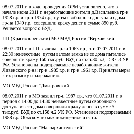
08.07.2011 г. в ходе проведения ОРМ установлено, что в
начале июня 2011 г. неработающие жители д.Васильевка гр-н
1958 г.р. и гр-н 1974 г.р., путем свободного доступа из дома
гр-на 1949 г.р., совершили кражу денег в сумме 850 руб.
Решается вопрос о ВУД.
ПП (Краснозоренский) МО МВД России “Верховский”
08.07.2011 г. в ПП заявила гр-ка 1963 г.р., что 07.07.2011 г. в
22:30 неизвестные, путем взлома замка из ее дома пытались
совершить кражу 160 тыс.руб. ВУД по ст.ст.30 ч.3, 158 ч.3 УК
РФ. Установлены подозреваемые неработающие жители
Ливенского р-на: гр-н 1985 г.р. и гр-н 1961 г.р. Приняты меры
к их розыску и задержанию.
МО МВД России “Дмитровский
08.07.2011 г. в МО заявил гр-н 1987 г.р., что 01.07.2011 г. в
период с 14:00 до 14:30 неизвестные путем свободного
доступа из его дома совершили кражу денег в сумме 5
тыс.руб. ВУД по ст.158 ч.2 УК РФ. Установлен подозреваемый
1988 г.р. Обыском по м/ж похищенное изъято.
МО МВД России “Малоархангельский”