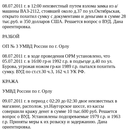
08.07.2011 г. в 12:00 неизвестный путем взлома замка из а/
машины ВАЗ-2112, стоявшей около д.37 по ул.Октябрьская,
открыто похитил сумку с документами и деньгами в сумме 28
тыс.руб. и 350 долларов США. Решается вопрос о ВУД. Дана
ориентировка.
РАЗБОЙ
ОП № 3 УМВД России по г. Орлу
08.07.2011 г. в ходе проведения ОРМ установлено, что
05.07.2011 г. в 16:00 гр-н 1992 г.р. в подъезде д.40 по ул.
Бурова, угрожая ножом гр-ки 1989 г.р. пытался похитить
сумку. ВУД по ст.ст.30 ч.3, 162 ч.1 УК РФ.
КРАЖА
УМВД России по г. Орлу
09.07.2011 г. в период с 02:20 до 02:30 двое неизвестных в
магазине, располож. ул.Наугорское шоссе, из кассы
совершили кражу денег в сумме 10 тыс.600 руб. Решается
вопрос о ВУД. Установлены подозреваемые 1979 г.р. и 1963
г.р. Приняты меры к их розыску и задержанию. Дана
ориентировка.