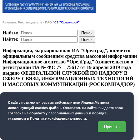
Реклама. Рекламодатель - ПАО
"СЗ "Орелстрой"
Найти:
Найти:
Информация, маркированная ИА “Орелград”, является
официальным сообщением средства массовой информации
Информационное агентство “ОрелГрад” (свидетельство о
регистрации ИА № ФС 77 – 75617 от 19 апреля 2019 года
выдано ФЕДЕРАЛЬНОЙ СЛУЖБОЙ ПО НАДЗОРУ В
СФЕРЕ СВЯЗИ, ИНФОРМАЦИОННЫХ ТЕХНОЛОГИЙ
И МАССОВЫХ КОММУНИКАЦИЙ (РОСКОМНАДЗОР)
ПОЛИТИКА КОНФИДЕНЦИАЛЬНОСТИ
К cайту подключен сервис веб-аналитики Яндекс.Метрика
СОГЛАСИЕ НА ОБРАБОТКУ ПЕРСОНАЛЬНЫХ
использующий cookies-файлы. Оставаясь на сайте, вы даете свое
ДАННЫХ
согласие на обработку персональных данных в порядке,
указанном в
Политике конфиденциальности
.
Орелград. 2026 год
Принять