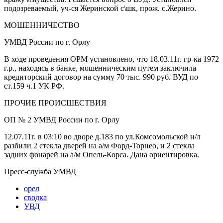
подозреваемый, уч-ся Жеринской с\шк, прож. с.Жерино.
МОШЕННИЧЕСТВО
УМВД России по г. Орлу
В ходе проведения ОРМ установлено, что 18.03.11г. гр-ка 1972
г.р., находясь в банке, мошенническим путем заключила
кредиторский договор на сумму 70 тыс. 990 руб. ВУД по
ст.159 ч.1 УК РФ.
ПРОЧИЕ ПРОИСШЕСТВИЯ
ОП № 2 УМВД России по г. Орлу
12.07.11г. в 03:10 во дворе д.183 по ул.Комсомольской н/л
разбили 2 стекла дверей на а/м Форд-Торнео, и 2 стекла
задних фонарей на а/м Опель-Корса. Дана ориентировка.
Пресс-служба УМВД
орел
сводка
УВД