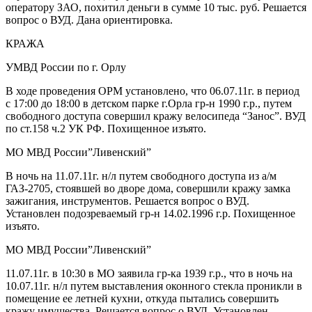
оператору ЗАО, похитил деньги в сумме 10 тыс. руб. Решается
вопрос о ВУД. Дана ориентировка.
КРАЖА
УМВД России по г. Орлу
В ходе проведения ОРМ установлено, что 06.07.11г. в период
с 17:00 до 18:00 в детском парке г.Орла гр-н 1990 г.р., путем
свободного доступа совершил кражу велосипеда “Занос”. ВУД
по ст.158 ч.2 УК РФ. Похищенное изъято.
МО МВД России”Ливенский”
В ночь на 11.07.11г. н/л путем свободного доступа из а/м
ГАЗ-2705, стоявшей во дворе дома, совершили кражу замка
зажигания, инструментов. Решается вопрос о ВУД.
Установлен подозреваемый гр-н 14.02.1996 г.р. Похищенное
изъято.
МО МВД России”Ливенский”
11.07.11г. в 10:30 в МО заявила гр-ка 1939 г.р., что в ночь на
10.07.11г. н/л путем выставления оконного стекла проникли в
помещение ее летней кухни, откуда пытались совершить
кражу имущества. Решается вопрос о ВУД. Установлен