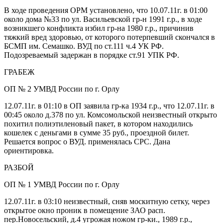
В ходе проведения ОРМ установлено, что 10.07.11г. в 01:00
около дома №33 по ул. Васильевской гр-н 1991 г.р., в ходе
возникшего конфликта избил гр-на 1980 г.р., причинив
тяжкий вред здоровью, от которого потерпевший скончался в
БСМП им. Семашко. ВУД по ст.111 ч.4 УК РФ.
Подозреваемый задержан в порядке ст.91 УПК РФ.
ГРАБЕЖ
ОП № 2 УМВД России по г. Орлу
12.07.11г. в 01:10 в ОП заявила гр-ка 1934 г.р., что 12.07.11г. в
00:45 около д.378 по ул. Комсомольской неизвестный открыто
похитил полиэтиленовый пакет, в котором находились
кошелек с деньгами в сумме 35 руб., проездной билет.
Решается вопрос о ВУД. применялась СРС. Дана
ориентировка.
РАЗБОЙ
ОП № 1 УМВД России по г. Орлу
12.07.11г. в 03:10 неизвестный, сняв москитную сетку, через
открытое окно проник в помещение ЗАО расп.
пер.Новосельский, д.4 угрожая ножом гр-ки., 1989 г.р.,