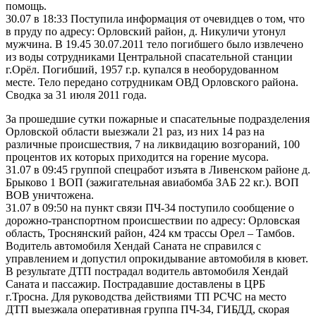
помощь.
30.07 в 18:33 Поступила информация от очевидцев о том, что
в пруду по адресу: Орловский район, д. Никуличи утонул
мужчина. В 19.45 30.07.2011 тело погибшего было извлечено
из воды сотрудниками Центральной спасательной станции
г.Орёл. Погибший, 1957 г.р. купался в необорудованном
месте. Тело передано сотрудникам ОВД Орловского района.
Сводка за 31 июля 2011 года.
За прошедшие сутки пожарные и спасательные подразделения
Орловской области выезжали 21 раз, из них 14 раз на
различные происшествия, 7 на ликвидацию возгораний, 100
процентов их которых приходится на горение мусора.
31.07 в 09:45 группой спецработ изъята в Ливенском районе д.
Брыково 1 ВОП (зажигательная авиабомба ЗАБ 22 кг.). ВОП
ВОВ уничтожена.
31.07 в 09:50 на пункт связи ПЧ-34 поступило сообщение о
дорожно-транспортном происшествии по адресу: Орловская
область, Троснянский район, 424 км трассы Орел – Тамбов.
Водитель автомобиля Хендай Саната не справился с
управлением и допустил опрокидывание автомобиля в кювет.
В результате ДТП пострадал водитель автомобиля Хендай
Саната и пассажир. Пострадавшие доставлены в ЦРБ
г.Тросна. Для руководства действиями ТП РСЧС на место
ДТП выезжала оперативная группа ПЧ-34, ГИБДД, скорая