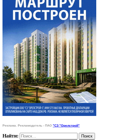
Реклама. Рекламодатель - ПАО
"СЗ "Орелстрой"
Найти: