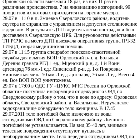
Орловской области выезжали 18 раз, из них 11 раз на
различные происшествия, 7 на ликвидацию возгораний, 99
процентов их которых приходится на горение мусора.
29.07 в 11:10 в п. Змиевка Свердловского района, водитель
скутера не справился с управлением и допустил столкновение
с деревом. В результате ДТП водитель легко пострадал и был
доставлен в Свердловскую ЦРБ. Для руководства действиями
ТП РСЧС на место ДТП выезжала оперативная группа ПЧ-32,
ГИБДД, скорая медицинская помощь.
29.07 в 11:15 группа спецработ поисково-спасательной
службы для изъятия ВОП: Орловский р-н, д. Большая
Деревня-граната РГД-1 ед.; Мценский р-н, д. 1-й Воин-
артснаряд 76 мм.-1 ед.; Ливенский р-н, д. 1-я Покровка-
минометная мина 50 мм.-1 ед.; артснаряд 76 мм.-1 ед. Всего 4
ед. Все ВОП ВОВ уничтожены.
29.07 в 17:00 в ОДС ГУ «ЦУКС МЧС России по Орловской
области» поступила информация от дежурного ОВД по
Свердловскому району о том, что в воде по адресу: Орловская
область, Свердловский район, д. Васильевка, Неручанское
водохранилище обнаружено тело женщины. В 17.45
29.07.2011 тело погибшей было извлечено из воды
сотрудниками ОВД по Свердловскому району. Личность
погибшей не устанавливается. На вид 35-40 лет, видимые
телесные повреждения отсутствуют, купалась в
необорудованном месте. Тело передано сотрудникам ОВД по