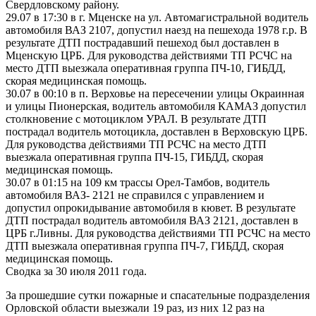
Свердловскому району.
29.07 в 17:30 в г. Мценске на ул. Автомагистральной водитель
автомобиля ВАЗ 2107, допустил наезд на пешехода 1978 г.р. В
результате ДТП пострадавший пешеход был доставлен в
Мценскую ЦРБ. Для руководства действиями ТП РСЧС на
место ДТП выезжала оперативная группа ПЧ-10, ГИБДД,
скорая медицинская помощь.
30.07 в 00:10 в п. Верховье на пересечении улицы Окраинная
и улицы Пионерская, водитель автомобиля КАМАЗ допустил
столкновение с мотоциклом УРАЛ. В результате ДТП
пострадал водитель мотоцикла, доставлен в Верховскую ЦРБ.
Для руководства действиями ТП РСЧС на место ДТП
выезжала оперативная группа ПЧ-15, ГИБДД, скорая
медицинская помощь.
30.07 в 01:15 на 109 км трассы Орел-Тамбов, водитель
автомобиля ВАЗ- 2121 не справился с управлением и
допустил опрокидывание автомобиля в кювет. В результате
ДТП пострадал водитель автомобиля ВАЗ 2121, доставлен в
ЦРБ г.Ливны. Для руководства действиями ТП РСЧС на место
ДТП выезжала оперативная группа ПЧ-7, ГИБДД, скорая
медицинская помощь.
Сводка за 30 июля 2011 года.
За прошедшие сутки пожарные и спасательные подразделения
Орловской области выезжали 19 раз, из них 12 раз на