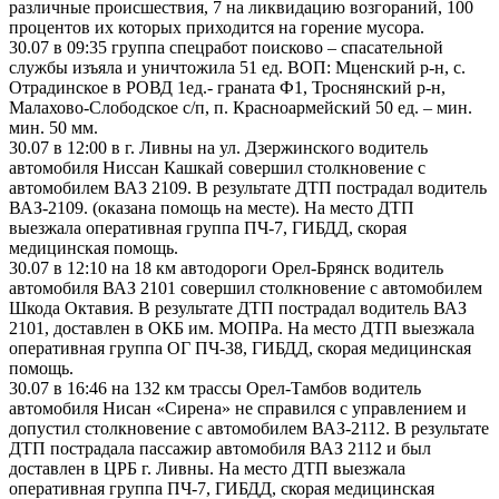
различные происшествия, 7 на ликвидацию возгораний, 100
процентов их которых приходится на горение мусора.
30.07 в 09:35 группа спецработ поисково – спасательной
службы изъяла и уничтожила 51 ед. ВОП: Мценский р-н, с.
Отрадинское в РОВД 1ед.- граната Ф1, Троснянский р-н,
Малахово-Слободское с/п, п. Красноармейский 50 ед. – мин.
мин. 50 мм.
30.07 в 12:00 в г. Ливны на ул. Дзержинского водитель
автомобиля Ниссан Кашкай совершил столкновение с
автомобилем ВАЗ 2109. В результате ДТП пострадал водитель
ВАЗ-2109. (оказана помощь на месте). На место ДТП
выезжала оперативная группа ПЧ-7, ГИБДД, скорая
медицинская помощь.
30.07 в 12:10 на 18 км автодороги Орел-Брянск водитель
автомобиля ВАЗ 2101 совершил столкновение с автомобилем
Шкода Октавия. В результате ДТП пострадал водитель ВАЗ
2101, доставлен в ОКБ им. МОПРа. На место ДТП выезжала
оперативная группа ОГ ПЧ-38, ГИБДД, скорая медицинская
помощь.
30.07 в 16:46 на 132 км трассы Орел-Тамбов водитель
автомобиля Нисан «Сирена» не справился с управлением и
допустил столкновение с автомобилем ВАЗ-2112. В результате
ДТП пострадала пассажир автомобиля ВАЗ 2112 и был
доставлен в ЦРБ г. Ливны. На место ДТП выезжала
оперативная группа ПЧ-7, ГИБДД, скорая медицинская