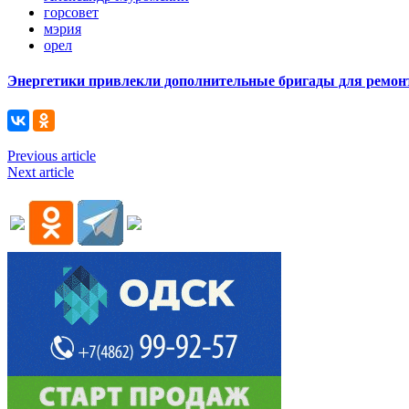
горсовет
мэрия
орел
Энергетики привлекли дополнительные бригады для ремонт
Previous article
Next article