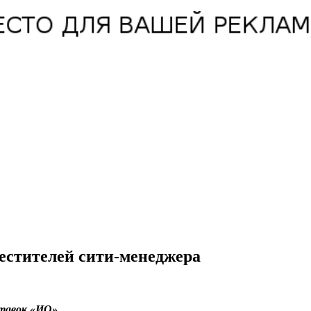
местителей сити-менеджера
ставок «ИО».