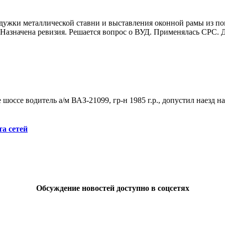
лома дужки металлической ставни и выставления оконной рамы из
 Назначена ревизия. Решается вопрос о ВУД. Применялась СРС. 
е шоссе водитель а/м ВАЗ-21099, гр-н 1985 г.р., допустил наезд 
а сетей
Обсуждение новостей доступно в соцсетях