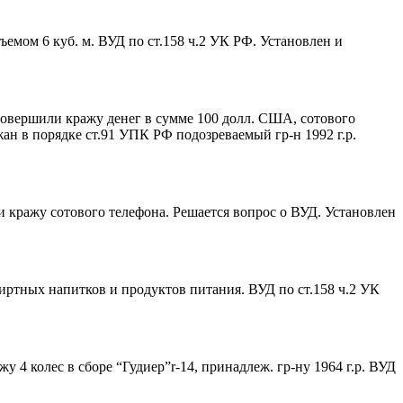
бъемом 6 куб. м. ВУД по ст.158 ч.2 УК РФ. Установлен и
иры совершили кражу денег в сумме 100 долл. США, сотового
ан в порядке ст.91 УПК РФ подозреваемый гр-н 1992 г.р.
или кражу сотового телефона. Решается вопрос о ВУД. Установлен
пиртных напитков и продуктов питания. ВУД по ст.158 ч.2 УК
у 4 колес в сборе “Гудиер”r-14, принадлеж. гр-ну 1964 г.р. ВУД