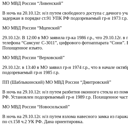
МО МВД России “Ливенский”
В ночь на 20.10.12г. н/л путем свободного доступа с дачного у
задержан в порядке ст.91 УПК РФ подозреваемый гр-н 1973 г.р
МО МВД России “Мценский”
29.10.12г. В 12:00 в МО заявила гр-ка 1986 г.р., что 29.10.12г
телефона “Самсунг С-3011”, цифрового фотоаппарата “Сони”. В
Похищенное изъято.
МО МВД России “Верховский”
29.10.12г. в 13:40 в МО заявил гр-н 1974 г.р., что в начале о
подозреваемый гр-н 1985 г.р.
ПП (Шаблыкинский) МО МВД России “Дмитровский”
В ночь на 29.10.12г. н/л путем разбития оконного стекла из п
РФ. Установлен подозреваемый гр-н 1989 г.р. Похищенное част
МО МВД России “Новосильский”
В ночь на 29.10.12г. н/л путем взлома навесного замка из гара
по ст.158 ч.2 УК РФ. Дана ориентировка.