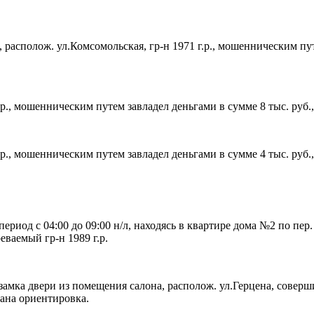
, располож. ул.Комсомольская, гр-н 1971 г.р., мошенническим п
.р., мошенническим путем завладел деньгами в сумме 8 тыс. руб.,
.р., мошенническим путем завладел деньгами в сумме 4 тыс. руб.
 в период с 04:00 до 09:00 н/л, находясь в квартире дома №2 по п
еваемый гр-н 1989 г.р.
ма замка двери из помещения салона, располож. ул.Герцена, совер
ана ориентировка.