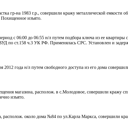
частка гр-на 1983 г.р., совершили кражу металлической емкости о
. Похищенное изъято.
. в период с 06:00 до 06:55 н/л путем подбора ключа из ее кварт
УД по ст.158 ч.3 УК РФ. Применялась СРС. Установлен и задерж
ктября 2012 года н/л путем свободного доступа из его дома соверш
омещения магазина, располож. в с.Молодовое, совершили кражу с
ично изъято.
жа, располож. около дома №84 по ул.Карла Маркса, совершили краж