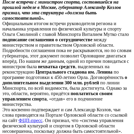
После встречи с министром спорта, состоявшейся на
прошлой неделе в Москве, губернатор Александр Козлов
признал, что эта структура «должна быть
самостоятельной».
Официальным итогом встречи руководителя региона и
начальника управления по физической культуры и спорту
Ольги Смолиной с главой Минспорта Виталием Мутко стало
подписание соглашения о сотрудничестве
между
министерством и правительством Орловской области.
Подробности соглашения пока не раскрываются, но по словам
губернатора, этот документ позволит Орловщине двигаться
вперёд. По нашим же данным, одной из причин повидаться с
министром была
нехватка средств
, выделенных на
реконструкцию
Центрального стадиона им. Ленина
по
программе подготовки к 450-летию Орла. Договорённость
о
дополнительном выделении 300 млн. рублей
по линии
Минспорта, по всей видимости, была достигнута. Однако за
это, области, вероятно, придётся
поплатиться своим
управлением спорта
, «отдав» его в подчинение
министерства.
Это косвенно подтверждает и сам Александр Козлов, чьи
слова приводятся на Портале Орловской области со ссылкой
на сайт
ФЦП-пресс
. Он признал, что «система управления
физической культурой и спортом в Орловской области
несовершенна, поскольку должна быть самостоятельной».