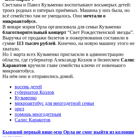
Светлана и Павел Кузьменко воспитывают восьмерых детей:
троих родных и пятерых приёмных. Машина у них была, но
всё семейство там не умещалось. Они
мечтали о
микроавтобусе.
В январе мэрия Орла организовала для семьи Кузьменко
благотворительный концерт
“Свет Рождественской звезды”.
Выручка от продажи билетов и пожертвования составили в
сумме
113 тысяч рублей
. Конечно, на новую машину этого не
хватало.
Но 1 марта всех Кузьменко пригласили в администрацию
области, где губернатор Александр Козлов и бизнесмен
Салис
Каракотов
вручили главе семейства ключи от новенького
микроавтобуса.
На нём они и отправились домой.
восемь детей
губернатор Козлов
Кузьменко
микроавтобус для многодетной семьи
орел
помощь многодетным
Салис Каракотов
Бывший первый вице-мэр Орла не смог выйти из колонии