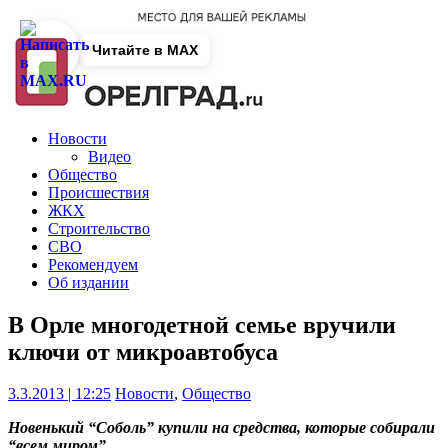
Читайте в MAX
Новости
Видео
Общество
Происшествия
ЖКХ
Строительство
СВО
Рекомендуем
Об издании
В Орле многодетной семье вручили
ключи от микроавтобуса
3.3.2013 | 12:25
Новости
,
Общество
Новенький “Соболь” купили на средства, которые собирали
“всем миром”.