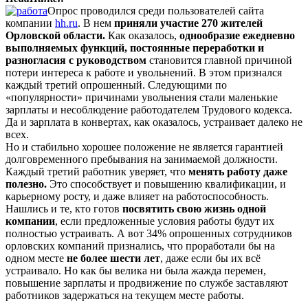
Опрос проводился среди пользователей сайта
компании
hh.ru
. В нем
приняли участие 270 жителей
Орловской области.
Как оказалось,
однообразие ежедневно
выполняемых функций, постоянные переработки и
разногласия с руководством
становится главной причиной
потери интереса к работе и увольнений. В этом признался
каждый третий опрошенный. Следующими по
«популярности» причинами увольнения стали маленькие
зарплаты и несоблюдение работодателем Трудового кодекса.
Да и зарплата в конвертах, как оказалось, устраивает далеко не
всех.
Но и стабильно хорошее положение не является гарантией
долговременного пребывания на занимаемой должности.
Каждый третий работник уверяет, что
менять работу даже
полезно.
Это способствует и повышению квалификации, и
карьерному росту, и даже влияет на работоспособность.
Нашлись и те, кто готов
посвятить свою жизнь одной
компании
, если предложенные условия работы будут их
полностью устраивать. А вот 34% опрошенных сотрудников
орловских компаний признались, что проработали бы на
одном месте
не более шести лет
, даже если бы их всё
устраивало. Но как бы велика ни была жажда перемен,
повышение зарплаты и продвижение по службе заставляют
работников задержаться на текущем месте работы.