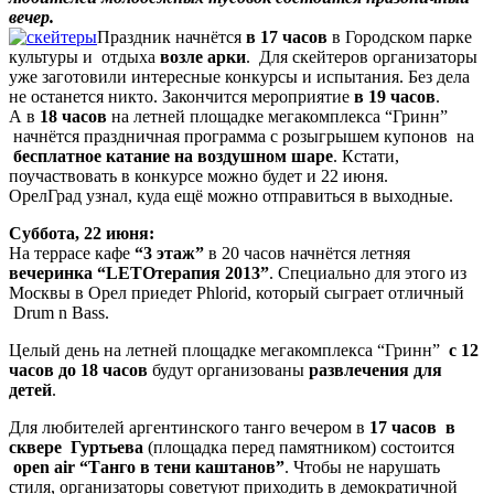
вечер.
Праздник начнётся
в 17 часов
в Городском парке
культуры и отдыха
возле арки
. Для скейтеров организаторы
уже заготовили интересные конкурсы и испытания. Без дела
не останется никто. Закончится мероприятие
в 19 часов
.
А в
18 часов
на летней площадке мегакомплекса “Гринн”
начнётся праздничная программа с розыгрышем купонов на
бесплатное катание на воздушном шаре
. Кстати,
поучаствовать в конкурсе можно будет и 22 июня.
ОрелГрад узнал, куда ещё можно отправиться в выходные.
Суббота, 22 июня:
На террасе кафе
“3 этаж”
в 20 часов начнётся летняя
вечеринка “LETOтерапия 2013”
. Специально для этого из
Москвы в Орел приедет Phlorid, который сыграет отличный
Drum n Bass.
Целый день на летней площадке мегакомплекса “Гринн”
с 12
часов до 18 часов
будут организованы
развлечения для
детей
.
Для любителей аргентинского танго вечером в
17 часов в
сквере Гуртьева
(площадка перед памятником) состоится
open air “Танго в тени каштанов”
. Чтобы не нарушать
стиля, организаторы советуют приходить в демократичной