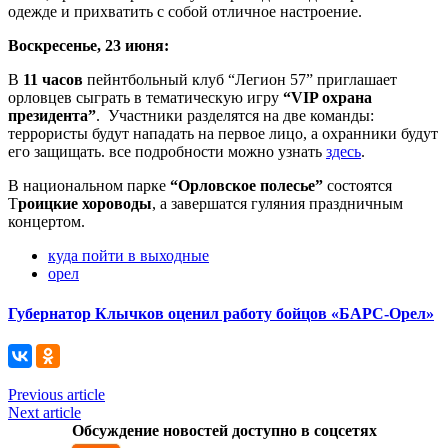
одежде и прихватить с собой отличное настроение.
Воскресенье, 23 июня:
В
11 часов
пейнтбольный клуб “Легион 57” приглашает
орловцев сыграть в тематическую игру
“VIP охрана
президента”
. Участники разделятся на две команды:
террористы будут нападать на первое лицо, а охранники будут
его защищать. все подробности можно узнать
здесь
.
В национальном парке
“Орловское полесье”
состоятся
Т
роицкие хороводы
, а завершатся гуляния праздничным
концертом.
куда пойти в выходные
орел
Губернатор Клычков оценил работу бойцов «БАРС-Орел»
Previous article
Next article
Обсуждение новостей доступно в соцсетях