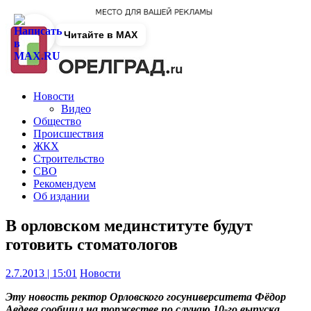
Читайте в MAX
Новости
Видео
Общество
Происшествия
ЖКХ
Строительство
СВО
Рекомендуем
Об издании
В орловском мединституте будут
готовить стоматологов
2.7.2013 | 15:01
Новости
Эту новость ректор Орловского госуниверситета Фёдор
Авдеев сообщил на торжестве по случаю 10-го выпуска