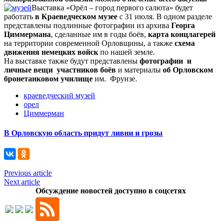
Выставка «Орёл – город первого салюта» будет
работать
в Краеведческом музее
с 31 июля. В одном разделе
представлены подлинные фотографии из архива
Георга
Циммермана
, сделанные им в годы боёв,
карта концлагерей
на территории современной Орловщины, а также
схема
движения немецких войск
по нашей земле.
На выставке также будут представлены
фотографии и
личные вещи участников боёв
и материалы
об Орловском
бронетанковом училище
им. Фрунзе.
краеведческий музей
орел
Циммерман
В Орловскую область придут ливни и грозы
Previous article
Next article
Обсуждение новостей доступно в соцсетях