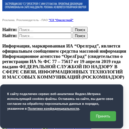
Реклама. Рекламодатель - ПАО
"СЗ "Орелстрой"
Найти:
Найти:
Информация, маркированная ИА “Орелград”, является
официальным сообщением средства массовой информации
Информационное агентство “ОрелГрад” (свидетельство о
регистрации ИА № ФС 77 – 75617 от 19 апреля 2019 года
выдано ФЕДЕРАЛЬНОЙ СЛУЖБОЙ ПО НАДЗОРУ В
СФЕРЕ СВЯЗИ, ИНФОРМАЦИОННЫХ ТЕХНОЛОГИЙ
И МАССОВЫХ КОММУНИКАЦИЙ (РОСКОМНАДЗОР)
ПОЛИТИКА КОНФИДЕНЦИАЛЬНОСТИ
К cайту подключен сервис веб-аналитики Яндекс.Метрика
СОГЛАСИЕ НА ОБРАБОТКУ ПЕРСОНАЛЬНЫХ
использующий cookies-файлы. Оставаясь на сайте, вы даете свое
ДАННЫХ
согласие на обработку персональных данных в порядке,
указанном в
Политике конфиденциальности
.
Орелград. 2026 год
Принять