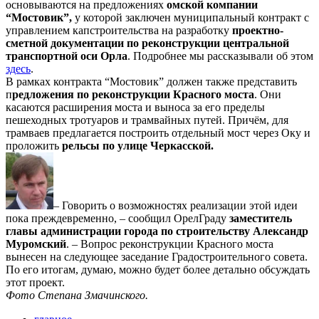
основываются на предложениях
омской компании
“Мостовик”,
у которой заключен муниципальный контракт с
управлением капстроительства на разработку
проектно-
сметной документации по реконструкции центральной
транспортной оси Орла
. Подробнее мы рассказывали об этом
здесь
.
В рамках контракта “Мостовик” должен также представить
п
редложения по реконструкции Красного моста
. Они
касаются расширения моста и выноса за его пределы
пешеходных тротуаров и трамвайных путей. Причём, для
трамваев предлагается построить отдельный мост через Оку и
проложить
рельсы по улице Черкасской.
– Говорить о возможностях реализации этой идеи
пока преждевременно, – сообщил ОрелГраду
заместитель
главы администрации города по строительству Александр
Муромский
. – Вопрос реконструкции Красного моста
вынесен на следующее заседание Градостроительного совета.
По его итогам, думаю, можно будет более детально обсуждать
этот проект.
Фото Степана Змачинского.