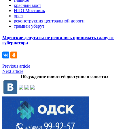
главное
красный мост
НПО Мостовик
орел
реконструкция центральной дороги
трамваи уберут
Мценские депутаты не решились принимать главу от
губернатора
Previous article
Next article
Обсуждение новостей доступно в соцсетях