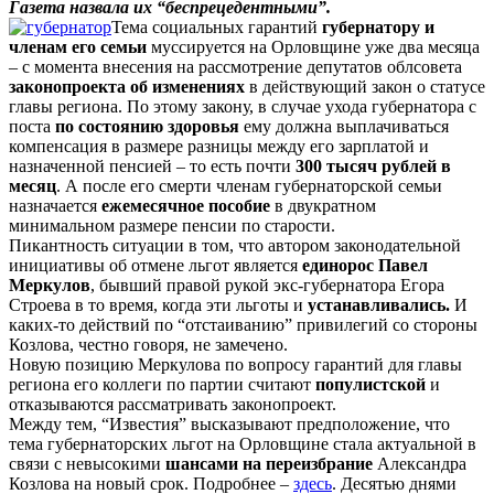
Газета назвала их “беспрецедентными”.
Тема социальных гарантий
губернатору и
членам его семьи
муссируется на Орловщине уже два месяца
– с момента внесения на рассмотрение депутатов облсовета
законопроекта об изменениях
в действующий закон о статусе
главы региона. По этому закону, в случае ухода губернатора с
поста
по состоянию здоровья
ему должна выплачиваться
компенсация в размере разницы между его зарплатой и
назначенной пенсией – то есть почти
300 тысяч рублей в
месяц
. А после его смерти членам губернаторской семьи
назначается
ежемесячное пособие
в двукратном
минимальном размере пенсии по старости.
Пикантность ситуации в том, что автором законодательной
инициативы об отмене льгот является
единорос Павел
Меркулов
, бывший правой рукой экс-губернатора Егора
Строева в то время, когда эти льготы и
устанавливались.
И
каких-то действий по “отстаиванию” привилегий со стороны
Козлова, честно говоря, не замечено.
Новую позицию Меркулова по вопросу гарантий для главы
региона его коллеги по партии считают
популистской
и
отказываются рассматривать законопроект.
Между тем, “Известия” высказывают предположение, что
тема губернаторских льгот на Орловщине стала актуальной в
связи с невысокими
шансами на переизбрание
Александра
Козлова на новый срок. Подробнее –
здесь
. Десятью днями