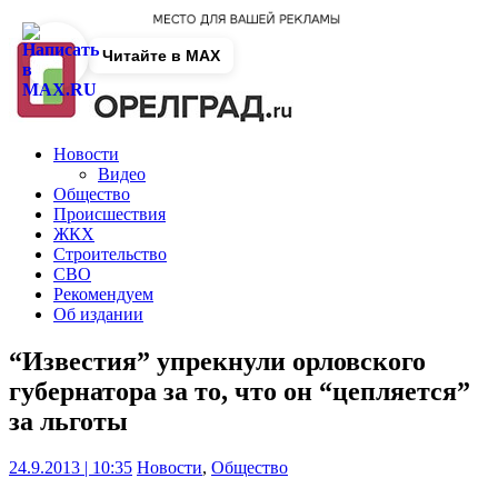
Читайте в MAX
Новости
Видео
Общество
Происшествия
ЖКХ
Строительство
СВО
Рекомендуем
Об издании
“Известия” упрекнули орловского
губернатора за то, что он “цепляется”
за льготы
24.9.2013 | 10:35
Новости
,
Общество