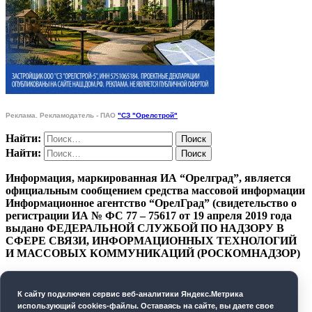
Реклама. Рекламодатель - ПАО
"СЗ "Орелстрой"
Найти:
Найти:
Информация, маркированная ИА “Орелград”, является
официальным сообщением средства массовой информации
Информационное агентство “ОрелГрад” (свидетельство о
регистрации ИА № ФС 77 – 75617 от 19 апреля 2019 года
выдано ФЕДЕРАЛЬНОЙ СЛУЖБОЙ ПО НАДЗОРУ В
СФЕРЕ СВЯЗИ, ИНФОРМАЦИОННЫХ ТЕХНОЛОГИЙ
И МАССОВЫХ КОММУНИКАЦИЙ (РОСКОМНАДЗОР)
ПОЛИТИКА КОНФИДЕНЦИАЛЬНОСТИ
К cайту подключен сервис веб-аналитики Яндекс.Метрика
СОГЛАСИЕ НА ОБРАБОТКУ ПЕРСОНАЛЬНЫХ
использующий cookies-файлы. Оставаясь на сайте, вы даете свое