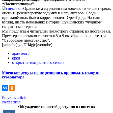
“Постскриптум”.
Орловским журналистам довелось в числе первых
оценить режиссёрскую задумку и игру актёров. Среди
приглашённых был и корреспондент ОрелГрада. На наш
взгляд, шесть небольших историй шукшинских “чудиков”
сыграны мастерски.
Мы предлагаем читателям посмотреть отрывок из постановки.
Премьера спектакля состоится 8 и 9 октября на сцене театра
“Свободное пространство”.
[youtube]jyojEJJ4gjc[/youtube]
драмтеатр
орел
открытие театрального сезона
Мценские депутаты не решились принимать главу от
губернатора
Previous article
Next article
Обсуждение новостей доступно в соцсетях