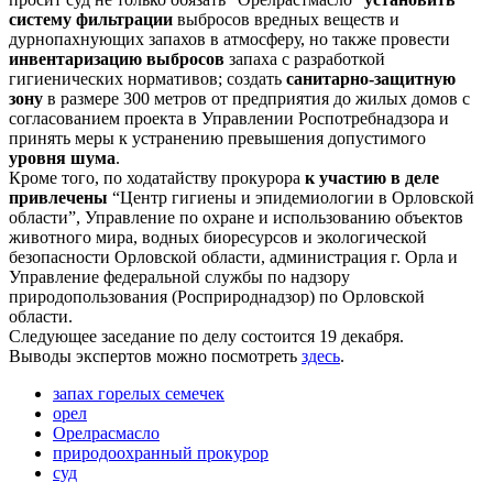
систему фильтрации
выбросов вредных веществ и
дурнопахнующих запахов в атмосферу, но также провести
инвентаризацию выбросов
запаха с разработкой
гигиенических нормативов; создать
санитарно-защитную
зону
в размере 300 метров от предприятия до жилых домов с
согласованием проекта в Управлении Роспотребнадзора и
принять меры к устранению превышения допустимого
уровня шума
.
Кроме того, по ходатайству прокурора
к участию в деле
привлечены
“Центр гигиены и эпидемиологии в Орловской
области”, Управление по охране и использованию объектов
животного мира, водных биоресурсов и экологической
безопасности Орловской области, администрация г. Орла и
Управление федеральной службы по надзору
природопользования (Росприроднадзор) по Орловской
области.
Следующее заседание по делу состоится 19 декабря.
Выводы экспертов можно посмотреть
здесь
.
запах горелых семечек
орел
Орелрасмасло
природоохранный прокурор
суд