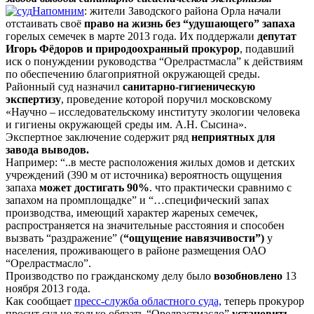
Напомним
: жители Заводского района Орла начали
отстаивать своё
право на жизнь без “удушающего” запаха
горелых семечек в марте 2013 года. Их поддержали
депутат
Игорь Фёдоров и природоохранный прокурор
, подавший
иск о понуждении руководства “Орелрастмасла” к действиям
по обеспечению благоприятной окружающей среды.
Районный суд назначил
санитарно-гигиеническую
экспертизу
, проведение которой поручил московскому
«Научно – исследовательскому институту экологии человека
и гигиены окружающей среды им. А.Н. Сысина».
Экспертное заключение содержит ряд
неприятных для
завода выводов.
Например: “..в месте расположения жилых домов и детских
учреждений (390 м от источника) вероятность ощущения
запаха
может достигать 90%
. что практически сравнимо с
запахом на промплощадке” и “…специфический запах
производства, имеющий характер жареных семечек,
распространяется на значительные расстояния и способен
вызвать “раздражение” (
“ощущение навязчивости”)
у
населения, проживающего в районе размещения ОАО
“Орелрастмасло”.
Производство по гражданскому делу было
возобновлено
13
ноября 2013 года.
Как сообщает
пресс-служба областного суда,
теперь прокурор
просит суд не только обязать “Орелрастмасло”
установить