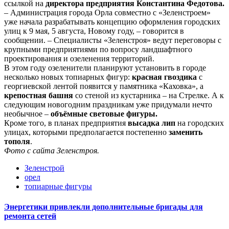
ссылкой на
директора предприятия Константина Федотова.
– Администрация города Орла совместно с «Зеленстроем»
уже начала разрабатывать концепцию оформления городских
улиц к 9 мая, 5 августа, Новому году, – говорится в
сообщении. – Специалисты «Зеленстроя» ведут переговоры с
крупными предприятиями по вопросу ландшафтного
проектирования и озеленения территорий.
В этом году озеленители планируют установить в городе
несколько новых топиарных фигур:
красная гвоздика
с
георгиевской лентой появится у памятника «Каховка», а
крепостная башня
со стеной из кустарника – на Стрелке. А к
следующим новогодним праздникам уже придумали нечто
необычное –
объёмные световые фигуры.
Кроме того, в планах предприятия
высадка лип
на городских
улицах, которыми предполагается постепенно
заменить
тополя
.
Фото с сайта Зеленстроя.
Зеленстрой
орел
топиарные фигуры
Энергетики привлекли дополнительные бригады для
ремонта сетей