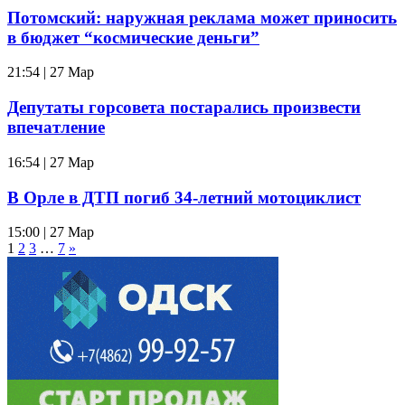
Потомский: наружная реклама может приносить
в бюджет “космические деньги”
21:54 | 27 Мар
Депутаты горсовета постарались произвести
впечатление
16:54 | 27 Мар
В Орле в ДТП погиб 34-летний мотоциклист
15:00 | 27 Мар
1
2
3
…
7
»