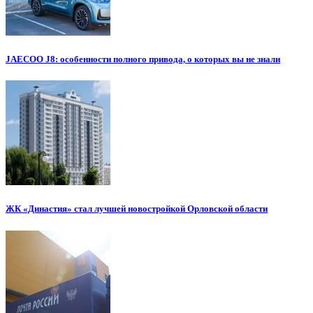
JAECOO J8: особенности полного привода, о которых вы не знали
ЖК «Династия» стал лучшей новостройкой Орловской области