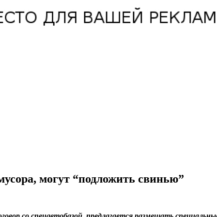
мусора, могут “подложить свинью”
оговор со спецавтобазой, предлагается размещать специальн