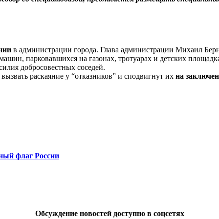
нии
в администрации города. Глава администрации Михаил Бе
а машин, парковавшихся на газонах, тротуарах и детских площа
усилия добросовестных соседей.
 вызвать раскаяние у “отказников” и сподвигнут их
на заключен
ный флаг России
Обсуждение новостей доступно в соцсетях