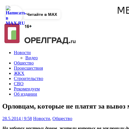
Читайте в MAX
Новости
Видео
Общество
Происшествия
ЖКХ
Строительство
СВО
Рекомендуем
Об издании
Орловцам, которые не платят за вывоз 
28.5.2014 | 9:58
Новости
,
Общество
На заборах частных домов, жители которых не заключили д