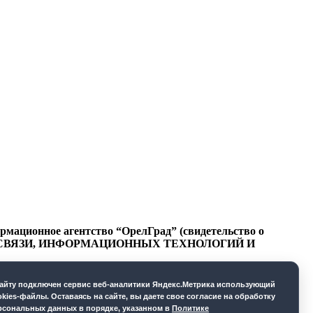
ационное агентство “ОрелГрад” (свидетельство о
СФЕРЕ СВЯЗИ, ИНФОРМАЦИОННЫХ ТЕХНОЛОГИЙ И
cайту подключен сервис веб-аналитики Яндекс.Метрика использующий
okies-файлы. Оставаясь на сайте, вы даете свое согласие на обработку
рсональных данных в порядке, указанном в
Политике