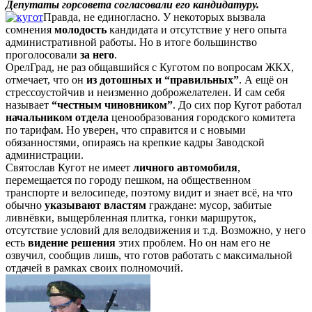
Депутаты горсовета согласовали его кандидатуру.
Правда, не единогласно. У некоторых вызвала
сомнения
молодость
кандидата и отсутствие у него опыта
административной работы. Но в итоге большинство
проголосовали
за него
.
ОрелГрад, не раз общавшийся с Куготом по вопросам ЖКХ,
отмечает, что он
из дотошных и “правильных”
. А ещё он
стрессоустойчив и неизменно доброжелателен. И сам себя
называет
“честным чиновником”
. До сих пор Кугот работал
начальником отдела
ценообразования городского комитета
по тарифам. Но уверен, что справится и с новыми
обязанностями, опираясь на крепкие кадры Заводской
администрации.
Святослав Кугот не имеет
личного автомобиля
,
перемещается по городу пешком, на общественном
транспорте и велосипеде, поэтому видит и знает всё, на что
обычно
указывают властям
граждане: мусор, забитые
ливнёвки, выщербленная плитка, гонки маршруток,
отсутствие условий для велодвижения и т.д. Возможно, у него
есть
видение решения
этих проблем. Но он нам его не
озвучил, сообщив лишь, что готов работать с максимальной
отдачей в рамках своих полномочий.