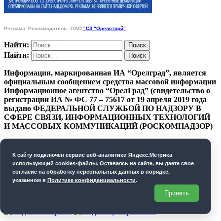
Реклама. Рекламодатель - ПАО
"СЗ "Орелстрой"
Найти:
Найти:
Информация, маркированная ИА “Орелград”, является
официальным сообщением средства массовой информации
Информационное агентство “ОрелГрад” (свидетельство о
регистрации ИА № ФС 77 – 75617 от 19 апреля 2019 года
выдано ФЕДЕРАЛЬНОЙ СЛУЖБОЙ ПО НАДЗОРУ В
СФЕРЕ СВЯЗИ, ИНФОРМАЦИОННЫХ ТЕХНОЛОГИЙ
И МАССОВЫХ КОММУНИКАЦИЙ (РОСКОМНАДЗОР)
ПОЛИТИКА КОНФИДЕНЦИАЛЬНОСТИ
К cайту подключен сервис веб-аналитики Яндекс.Метрика
СОГЛАСИЕ НА ОБРАБОТКУ ПЕРСОНАЛЬНЫХ
использующий cookies-файлы. Оставаясь на сайте, вы даете свое
ДАННЫХ
согласие на обработку персональных данных в порядке,
указанном в
Политике конфиденциальности
.
Орелград. 2026 год
Принять