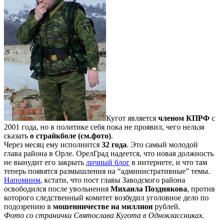
Кугот является
членом КПРФ
с
2001 года, но в политике себя пока не проявил, чего нельзя
сказать
о страйкболе (см.фото)
.
Через месяц ему исполнится
32 года
. Это самый молодой
глава района в Орле. ОрелГрад надеется, что новая должность
не вынудит его закрыть
личный блог
в интернете, и что там
теперь появятся размышления на “административные” темы.
Напомним
, кстати, что пост главы Заводского района
освободился после увольнения
Михаила Позднякова
, против
которого следственный комитет возбудил уголовное дело по
подозрению в
мошенничестве на миллион
рублей.
Фото со странички Святослава Кугота в Одноклассниках.