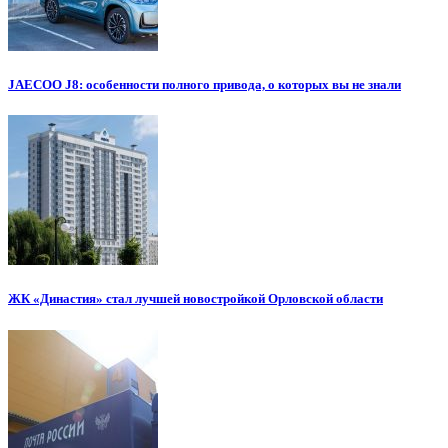
JAECOO J8: особенности полного привода, о которых вы не знали
ЖК «Династия» стал лучшей новостройкой Орловской области