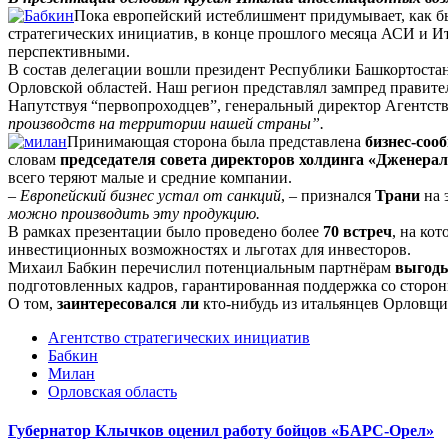
Пока европейский истеблишмент придумывает, как бы
стратегических инициатив, в конце прошлого месяца АСИ и Ит
перспективными.
В состав делегации вошли президент Республики Башкортостан
Орловской областей. Наш регион представлял зампред правит
Напутствуя “первопроходцев”, генеральный директор Агентст
производств на территории нашей страны”.
Принимающая сторона была представлена
бизнес-соо
словам
председателя совета директоров холдинга «Дженерал
всего теряют малые и средние компании.
–
Европейский бизнес устал от санкций
, – признался
Трани
на 
можно производить эту продукцию.
В рамках презентации было проведено более
70 встреч
, на ко
инвестиционных возможностях и льготах для инвесторов.
Михаил Бабкин перечислил потенциальным партнёрам
выгоды
подготовленных кадров, гарантированная поддержка со сторон
О том,
заинтересовался ли
кто-нибудь из итальянцев Орловщин
Агентство стратегических инициатив
Бабкин
Милан
Орловская область
Губернатор Клычков оценил работу бойцов «БАРС-Орел»