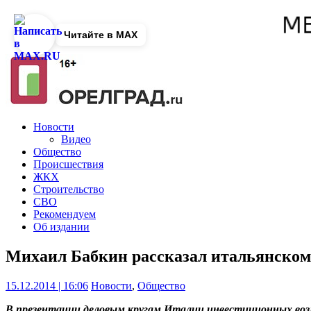
Читайте в MAX
Новости
Видео
Общество
Происшествия
ЖКХ
Строительство
СВО
Рекомендуем
Об издании
Михаил Бабкин рассказал итальянском
15.12.2014 | 16:06
Новости
,
Общество
В презентации деловым кругам Италии инвестиционных возм