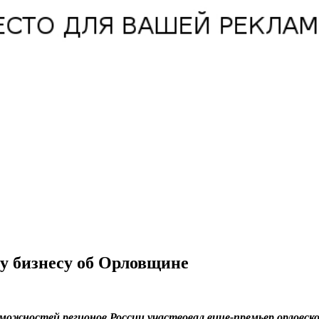
у бизнесу об Орловщине
ожностей регионов России участвовал вице-премьер орловско