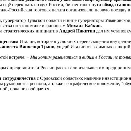
 ещё перекрыть воздух России, бизнес ищет пути
обхода санкц
ало-Российская торговая палата организовали первую поездку 
, губернатор Тульской области и вице-губернаторы Ульяновской
ельства по экономике и финансам
Михаил Бабкин.
ва стратегических инициатив
Андрей Никитин
дал им установк
бществом
Италии, которое в условиях перенасыщения внутреннег
-инвест» Винченцо Трани,
ущерб Италии от взаимных санкций 
этой встрече. –
Мы хотим развиваться и видим в России не только
торых представители России рассказали итальянским предприни
 сотрудничества
с Орловской областью: наличие инвестиционн
ы руководства региона, а также географическое положение, “о
ой, пока не сообщается.