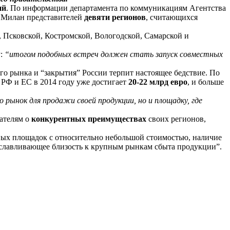
ий
. По информации департамента по коммуникациям Агентства
в Милан представителей
девяти регионов
, считающихся
, Псковской, Костромской, Вологодской, Самарской и
у:
“итогом подобных встреч должен стать запуск совместных
о рынка и “закрытия” России терпит настоящее бедствие. По
РФ и ЕС в 2014 году уже достигает
20-22 млрд евро
, и больше
 рынок для продажи своей продукции, но и площадку, где
мателям о
конкурентных преимуществах
своих регионов,
ых площадок с относительно небольшой стоимостью, наличие
буславливающее близость к крупным рынкам сбыта продукции”.