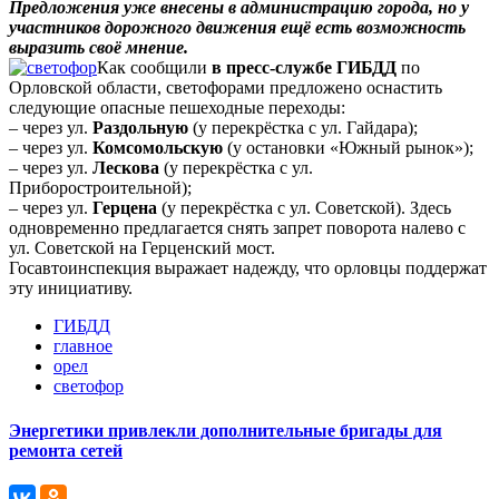
Предложения уже внесены в администрацию города, но у
участников дорожного движения ещё есть возможность
выразить своё мнение.
Как сообщили
в пресс-службе ГИБДД
по
Орловской области, светофорами предложено оснастить
следующие опасные пешеходные переходы:
– через ул.
Раздольную
(у перекрёстка с ул. Гайдара);
– через ул.
Комсомольскую
(у остановки «Южный рынок»);
– через ул.
Лескова
(у перекрёстка с ул.
Приборостроительной);
– через ул.
Герцена
(у перекрёстка с ул. Советской). Здесь
одновременно предлагается снять запрет поворота налево с
ул. Советской на Герценский мост.
Госавтоинспекция выражает надежду, что орловцы поддержат
эту инициативу.
ГИБДД
главное
орел
светофор
Энергетики привлекли дополнительные бригады для
ремонта сетей