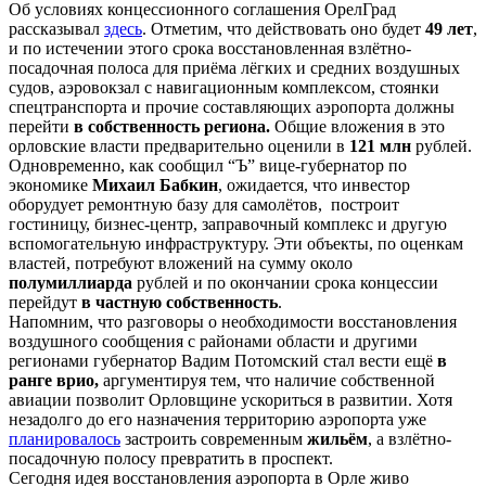
Об условиях концессионного соглашения ОрелГрад
рассказывал
здесь
. Отметим, что действовать оно будет
49 лет
,
и по истечении этого срока восстановленная взлётно-
посадочная полоса для приёма лёгких и средних воздушных
судов, аэровокзал с навигационным комплексом, стоянки
спецтранспорта и прочие составляющих аэропорта должны
перейти
в собственность региона.
Общие вложения в это
орловские власти предварительно оценили в
121 млн
рублей.
Одновременно, как сообщил “Ъ” вице-губернатор по
экономике
Михаил Бабкин
, ожидается, что инвестор
оборудует ремонтную базу для самолётов, построит
гостиницу, бизнес-центр, заправочный комплекс и другую
вспомогательную инфраструктуру. Эти объекты, по оценкам
властей, потребуют вложений на сумму около
полумиллиарда
рублей и по окончании срока концессии
перейдут
в частную собственность
.
Напомним, что разговоры о необходимости восстановления
воздушного сообщения с районами области и другими
регионами губернатор Вадим Потомский стал вести ещё
в
ранге врио,
аргументируя тем, что наличие собственной
авиации позволит Орловщине ускориться в развитии. Хотя
незадолго до его назначения территорию аэропорта уже
планировалось
застроить современным
жильём
, а взлётно-
посадочную полосу превратить в проспект.
Сегодня идея восстановления аэропорта в Орле живо