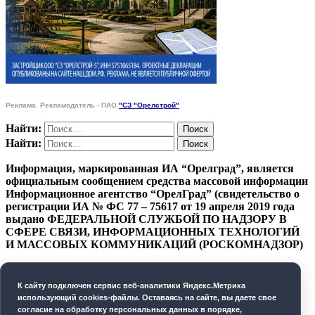
Реклама. Рекламодатель - ПАО
"СЗ "Орелстрой"
Найти:
Найти:
Информация, маркированная ИА “Орелград”, является
официальным сообщением средства массовой информации
Информационное агентство “ОрелГрад” (свидетельство о
регистрации ИА № ФС 77 – 75617 от 19 апреля 2019 года
выдано ФЕДЕРАЛЬНОЙ СЛУЖБОЙ ПО НАДЗОРУ В
СФЕРЕ СВЯЗИ, ИНФОРМАЦИОННЫХ ТЕХНОЛОГИЙ
И МАССОВЫХ КОММУНИКАЦИЙ (РОСКОМНАДЗОР)
ПОЛИТИКА КОНФИДЕНЦИАЛЬНОСТИ
К cайту подключен сервис веб-аналитики Яндекс.Метрика
СОГЛАСИЕ НА ОБРАБОТКУ ПЕРСОНАЛЬНЫХ
использующий cookies-файлы. Оставаясь на сайте, вы даете свое
ДАННЫХ
согласие на обработку персональных данных в порядке,