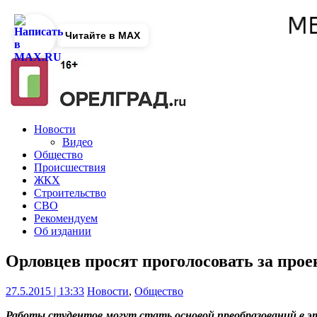
Читайте в MAX
Новости
Видео
Общество
Происшествия
ЖКХ
Строительство
СВО
Рекомендуем
Об издании
Орловцев просят проголосовать за про
27.5.2015 | 13:33
Новости
,
Общество
Работы студентов могут стать основой преобразований в эт