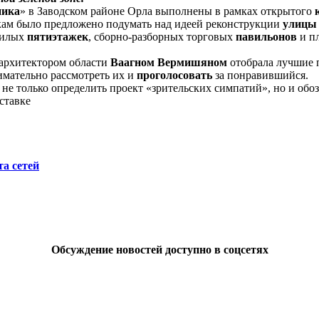
ника
» в Заводском районе Орла выполнены в рамках открытого
икам было предложено подумать над идеей реконструкции
улицы
жилых
пятиэтажек
, сборно-разборных торговых
павильонов
и п
 архитектором области
Ваагном Вермишяном
отобрала лучшие 
имательно рассмотреть их и
проголосовать
за понравившийся.
 не только определить проект «зрительских симпатий», но и обоз
ставке
а сетей
Обсуждение новостей доступно в соцсетях