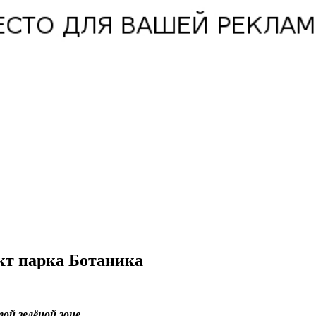
ект парка Ботаника
ой зелёной зоне.