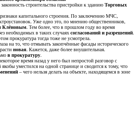
 законность строительства пристройки к зданию
Торговых
признаки капитального строения. По заключению МЧС,
ктроустановок. Уже одно это, по мнению общественников,
м Клёновым
. Тем более, что в прошлом году во время
без необходимых в таких случаях
согласований и разрешений
.
этом прокуратура тогда тоже не усмотрела.
глаза на то, что отмывать закопчённые фасады исторического
 расти
новая
. Кажется, даже более внушительная.
сьмо
в прокуратуру
.
которое время назад у него был непростой разговор с
й якобы уместился на одной странице и сводится к тому, что
менений
– чего нельзя делать на объекте, находящемся в зоне