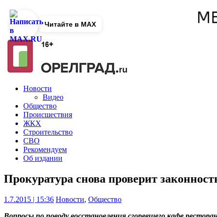
Читайте в MAX
Новости
Видео
Общество
Происшествия
ЖКХ
Строительство
СВО
Рекомендуем
Об издании
Прокуратура снова проверит законност
1.7.2015 | 15:36
Новости
,
Общество
Вопросы по поводу восстановления сгоревшего кафе ресторан