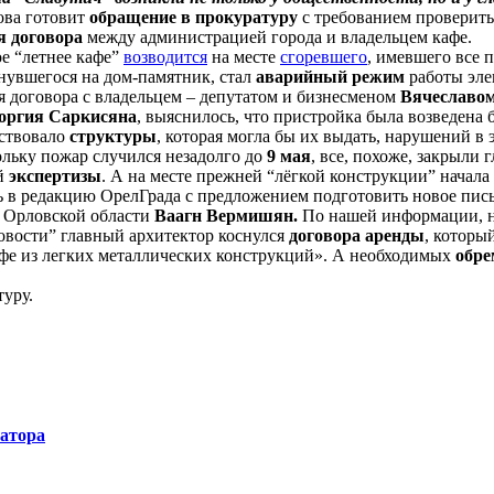
ова готовит
обращение в прокуратуру
с требованием проверить
я договора
между администрацией города и владельцем кафе.
е “летнее кафе”
возводится
на месте
сгоревшего
, имевшего все 
нувшегося на дом-памятник, стал
аварийный режим
работы эле
 договора с владельцем – депутатом и бизнесменом
Вячеславо
оргия Саркисяна
, выяснилось, что пристройка была возведена 
ествовало
структуры
, которая могла бы их выдать, нарушений в 
ольку пожар случился незадолго до
9 мая
, все, похоже, закрыли 
ой
экспертизы
. А на месте прежней “лёгкой конструкции” начала
ь в редакцию ОрелГрада с предложением подготовить новое пи
ор Орловской области
Ваагн Вермишян.
По нашей информации, не
овости” главный архитектор коснулся
договора аренды
, которы
афе из легких металлических конструкций». А необходимых
обре
уру.
натора