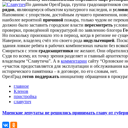
По данным ОрелГрада, группа градозащитников сн
рядов
, являющемуся объектом культурного наследия, и
услови
Напомним: с упорством, достойным лучшего применения, ново
наиболее вероятной
причиной
пожара, только чудом не переки
должно было заставить городские власти
пересмотреть
условия
проверки, проведённой прокуратурой по заявлению блогера
Ге
Но поскольку произошло это в период, когда в регионе не сущ
Наверное, владелец счёл это своего рода
индульгенцией
. Поск
здания ловкие ребята в рабочих комбинезонах начали без всяк
Смириться с этим
градозащитники
не желают. Они обратилис
Судя по всему, их точку зрения разделяет и главный архитект
владельцем “Славутича”. А в
комментарии
сайту “Орловские н
«участок предоставляется для эксплуатации и обслуживания к
исторического памятника – в договоре, по его словам, нет.
ОрелГрад
готов поддержать
инициативу обращения в прокурат
главное
Кленов
пристройка
славутич
Мценские депутаты не решились принимать главу от губер