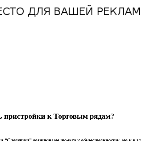
ь пристройки к Торговым рядам?
а “Славутич” возникли не только у общественности, но и у г