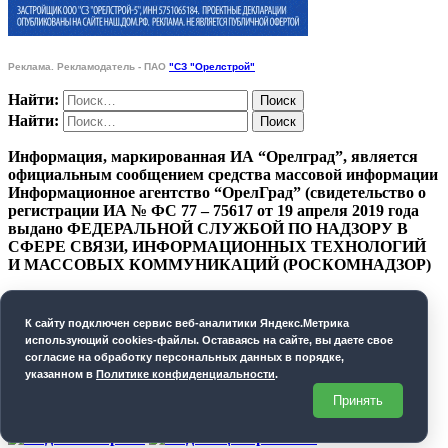
Реклама. Рекламодатель - ПАО
"СЗ "Орелстрой"
Найти:
Найти:
Информация, маркированная ИА “Орелград”, является
официальным сообщением средства массовой информации
Информационное агентство “ОрелГрад” (свидетельство о
регистрации ИА № ФС 77 – 75617 от 19 апреля 2019 года
выдано ФЕДЕРАЛЬНОЙ СЛУЖБОЙ ПО НАДЗОРУ В
СФЕРЕ СВЯЗИ, ИНФОРМАЦИОННЫХ ТЕХНОЛОГИЙ
И МАССОВЫХ КОММУНИКАЦИЙ (РОСКОМНАДЗОР)
ПОЛИТИКА КОНФИДЕНЦИАЛЬНОСТИ
К cайту подключен сервис веб-аналитики Яндекс.Метрика
СОГЛАСИЕ НА ОБРАБОТКУ ПЕРСОНАЛЬНЫХ
использующий cookies-файлы. Оставаясь на сайте, вы даете свое
ДАННЫХ
согласие на обработку персональных данных в порядке,
указанном в
Политике конфиденциальности
.
Орелград. 2026 год
Принять