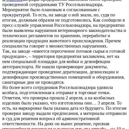
проведенной сотрудниками ТУ Россельхознадзора.
Мероприятие было плановым и согласованным с
прокуратурой. То есть, на заводе о ней знали, но, судя по
итогам, должным образом не подготовились. Как сообщили в
пресс-службе управления Россельхознадзора, на предприятии
были выявлены нарушения ветеринарного законодательства и
технических регламентов по хранению, переработке и
реализации продукции животного происхождения. Причем
специалисты говорят о множественных нарушениях.
Так, на заводе «имеется пересечение потоков сырья и готовой
продукции», – территория предприятия захламлена, нет на
нем специальной площадки для мойки и дезинфекции
автотранспорта. Не нашли проверяющие документы,
подтверждающие проведение дератизации, дезинсекции и
дезинфекции производственных помещений и оборудования,
санитарные дни не проводятся.
Но более всего сотрудников Россельхознадзора удивила
колбаса, подготовленная к отправке в торговые точки.
Отметим, что проверка прошла 2 апреля, а на колбасных
изделиях было указано, что изготовлены они… 3 апреля. То
есть, на маркировке была указана дата из будущего. По итогам
проверки заводу выдали предписания, а материалы отправили
в суд для решения вопроса об административной
ответственности. На днях он вынес решение, признав
мясокомбинат виновным и выписав ему два штрафа – на 10 и