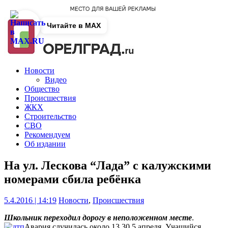
Читайте в MAX
Новости
Видео
Общество
Происшествия
ЖКХ
Строительство
СВО
Рекомендуем
Об издании
На ул. Лескова “Лада” с калужскими
номерами сбила ребёнка
5.4.2016 | 14:19
Новости
,
Происшествия
Школьник переходил дорогу в неположенном месте
.
Авария случилась около 13.30 5 апреля. Учащийся