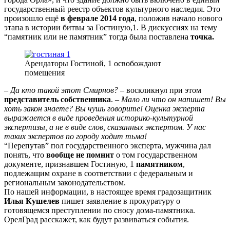
государственный реестр объектов культурного наследия. Это
произошло ещё
в феврале 2014 года
, положив начало нового
этапа в истории битвы за Гостиную,1. В дискуссиях на тему
“памятник или не памятник” тогда была поставлена
точка.
Арендаторы Гостиной, 1 освобождают
помещения
–
Да кто такой этот Смирнов?
– воскликнул при этом
представитель собственника
. –
Мало ли что он напишет! Вы
хоть закон знаете? Вы чушь говорите! Оценка эксперта
выражается в виде проведения историко-культурной
экспертизы, а не в виде слов, сказанных экспертом. У нас
таких экспертов по городу ходит тьма!
“Перепутав” пол государственного эксперта, мужчина дал
понять, что
вообще не помнит
о том государственном
документе, признавшем Гостиную, 1
памятником
,
подлежащим охране в соответствии с федеральным и
региональным законодательством.
По нашей информации, в настоящее время градозащитник
Илья Кушелев
пишет заявление в прокуратуру о
готовящемся преступлении по сносу дома-памятника.
ОрелГрад расскажет, как будут развиваться события.