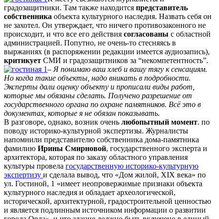
градозащитники. Там также находится
представитель
собственника
объекта культурного наследия. Назвать себя он
не захотел. Он утверждает, что ничего противозаконного не
происходит, и что все его действия
согласованы
с областной
администрацией. Попутно, не очень-то стесняясь в
выржаниях (в распоряжении редакции имеется аудиозапись),
критикует
СМИ и градозащитников за “некомпетентность”.
–
Я понимаю ваш хлеб и вашу тягу к сенсациям.
Но когда такие объекты, надо вникать в подробности.
Эксперты дали оценку объекту и прописали виды работ,
которые мы обязаны сделать. Получено разрешение от
государственного органа по охране памятников. Всё это в
документах, которые я не обязан показывать.
В разговоре, однако, возник очень
любопытный момент
. по
поводу историко-культурной экспертизы. Журналисты
напомнили представителю собственника дома-памятника
фамилию
Ирины Смирновой
, государственного эксперта и
архитектора, которая по заказу областного управления
культуры провела
государственную историко-культурную
экспертизу
и сделала вывод, что «Дом жилой, XIX века» по
ул. Гостиной, 1 «имеет неопровержимые признаки объекта
культурного наследия и обладает археологической,
исторической, архитектурной, градостроительной ценностью
и является подлинным источником информации о развитии
города Орла», и что здание должно быть включено в единый