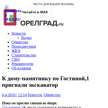
Читайте в MAX
Новости
Видео
Общество
Происшествия
ЖКХ
Строительство
СВО
Рекомендуем
Об издании
К дому-памятнику по Гостиной,1
пригнали экскаватор
6.4.2016 | 12:14
Новости
,
Общество
Пока он просто стоит во дворе.
К месту съезжаются журналисты и