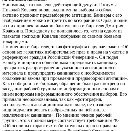
Напомним, что пока еще действующий депутат Госдумы
Николай Ковалев вновь выдвинут на выборы и сейчас
активно проводит предвыборную агитацию. Баннеры с его
изображением можно встретить во всех районах Орла, и один
из них привлек внимание бдительного избирателя Дмитрия
Краюхина. Последнему не понравилось то, что на одном из
плакатов господин Ковалев изображен со своими боевыми
товарищами.
По мнению избирателя, такая фотография нарушает закон «Об
основных гарантиях избирательных прав и права на участие в
референдуме граждан Российской Федерации». Он подал
жалобу и попросил облизбирком «предложить кандидату
прекратить распространение указанного агитационного
материала и предупредить кандидатов о необходимости
соблюдения закона при проведении предвыборной агитации».
Как сообщили в избиркоме, обращение было рассмотрено на
заседании рабочей группы по информационным спорам и
иным вопросам информационного обеспечения выборов. Его
признали необоснованным, так как «фотография,
используемая в агитационном материале, не позволяет
индивидуализировать изображенных на ней лиц за
исключением кандидата». По мнению членов рабочей
группы, это в полной мере соответствует требованиям ФЗ
«Об основных гарантиях избирательных прав и права на
участие в референдуме граждан Российской Федерации».