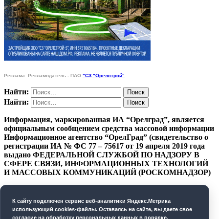
Реклама. Рекламодатель - ПАО
"СЗ "Орелстрой"
Найти:
Найти:
Информация, маркированная ИА “Орелград”, является
официальным сообщением средства массовой информации
Информационное агентство “ОрелГрад” (свидетельство о
регистрации ИА № ФС 77 – 75617 от 19 апреля 2019 года
выдано ФЕДЕРАЛЬНОЙ СЛУЖБОЙ ПО НАДЗОРУ В
СФЕРЕ СВЯЗИ, ИНФОРМАЦИОННЫХ ТЕХНОЛОГИЙ
И МАССОВЫХ КОММУНИКАЦИЙ (РОСКОМНАДЗОР)
ПОЛИТИКА КОНФИДЕНЦИАЛЬНОСТИ
К cайту подключен сервис веб-аналитики Яндекс.Метрика
СОГЛАСИЕ НА ОБРАБОТКУ ПЕРСОНАЛЬНЫХ
использующий cookies-файлы. Оставаясь на сайте, вы даете свое
ДАННЫХ
согласие на обработку персональных данных в порядке,