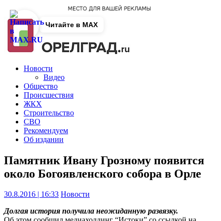
Читайте в MAX
Новости
Видео
Общество
Происшествия
ЖКХ
Строительство
СВО
Рекомендуем
Об издании
Памятник Ивану Грозному появится
около Богоявленского собора в Орле
30.8.2016 | 16:33
Новости
Долгая история получила неожиданную развязку.
Об этом сообщил медиахолдинг “Истоки” со ссылкой на