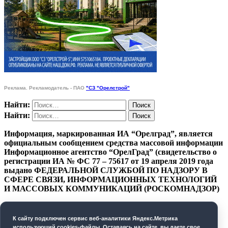
Реклама. Рекламодатель - ПАО
"СЗ "Орелстрой"
Найти:
Найти:
Информация, маркированная ИА “Орелград”, является
официальным сообщением средства массовой информации
Информационное агентство “ОрелГрад” (свидетельство о
регистрации ИА № ФС 77 – 75617 от 19 апреля 2019 года
выдано ФЕДЕРАЛЬНОЙ СЛУЖБОЙ ПО НАДЗОРУ В
СФЕРЕ СВЯЗИ, ИНФОРМАЦИОННЫХ ТЕХНОЛОГИЙ
И МАССОВЫХ КОММУНИКАЦИЙ (РОСКОМНАДЗОР)
ПОЛИТИКА КОНФИДЕНЦИАЛЬНОСТИ
К cайту подключен сервис веб-аналитики Яндекс.Метрика
СОГЛАСИЕ НА ОБРАБОТКУ ПЕРСОНАЛЬНЫХ
использующий cookies-файлы. Оставаясь на сайте, вы даете свое