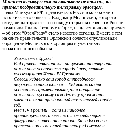
Министр культуры сам на открытие не приехал, но
прислал поздравительную телеграмму орловцам.
Глава Минкульта РФ, председеталь Российского военно-
исторического общества Владимир Мединский, которого
ожидали на торжества по поводу открытия первого в России
памятника Ивану Грозному в Орле, на церемонию не приедет
– об этом “ОрелГраду” стало известно сегодня. Вместе с тем
на сайте правительства Орловской области опубликовали
обращение Мединского к орловцам и участникам
торжественного события.
Уважаемые друзья!
Рад приветствовать вас на церемонии открытия
памятника основателю города Орла, первому
русскому царю Ивану IV Грозному!
Совсем недавно ваш город отпраздновал
торжественный юбилей – 450-летие со дня
основания. Примечательно, что открытие
памятника русскому самодержцу происходит
именно в этот праздничный для жителей города
год.
Иван IV Грозный – одна из наиболее
противоречивых и вместе с тем выдающихся
фигур отечественной истории. За годы своего
правления он сумел предпринять ряд смелых и