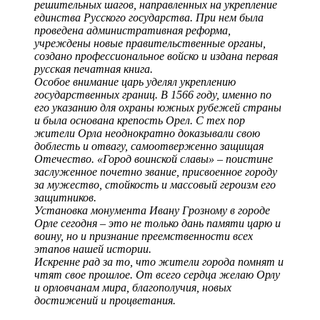
решительных шагов, направленных на укрепление
единства Русского государства. При нем была
проведена административная реформа,
учреждены новые правительственные органы,
создано профессиональное войско и издана первая
русская печатная книга.
Особое внимание царь уделял укреплению
государственных границ. В 1566 году, именно по
его указанию для охраны южных рубежей страны
и была основана крепость Орел. С тех пор
жители Орла неоднократно доказывали свою
доблесть и отвагу, самоотверженно защищая
Отечество. «Город воинской славы» – поистине
заслуженное почетно звание, присвоенное городу
за мужество, стойкость и массовый героизм его
защитников.
Установка монумента Ивану Грозному в городе
Орле сегодня – это не только дань памяти царю и
воину, но и признание преемственности всех
этапов нашей истории.
Искренне рад за то, что жители города помнят и
чтят свое прошлое. От всего сердца желаю Орлу
и орловчанам мира, благополучия, новых
достижений и процветания.