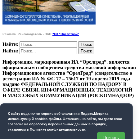
Реклама. Рекламодатель - ПАО
"СЗ "Орелстрой"
Найти:
Найти:
Информация, маркированная ИА “Орелград”, является
официальным сообщением средства массовой информации
Информационное агентство “ОрелГрад” (свидетельство о
регистрации ИА № ФС 77 – 75617 от 19 апреля 2019 года
выдано ФЕДЕРАЛЬНОЙ СЛУЖБОЙ ПО НАДЗОРУ В
СФЕРЕ СВЯЗИ, ИНФОРМАЦИОННЫХ ТЕХНОЛОГИЙ
И МАССОВЫХ КОММУНИКАЦИЙ (РОСКОМНАДЗОР)
ПОЛИТИКА КОНФИДЕНЦИАЛЬНОСТИ
К cайту подключен сервис веб-аналитики Яндекс.Метрика
СОГЛАСИЕ НА ОБРАБОТКУ ПЕРСОНАЛЬНЫХ
использующий cookies-файлы. Оставаясь на сайте, вы даете свое
ДАННЫХ
согласие на обработку персональных данных в порядке,
указанном в
Политике конфиденциальности
.
Орелград. 2026 год
Принять