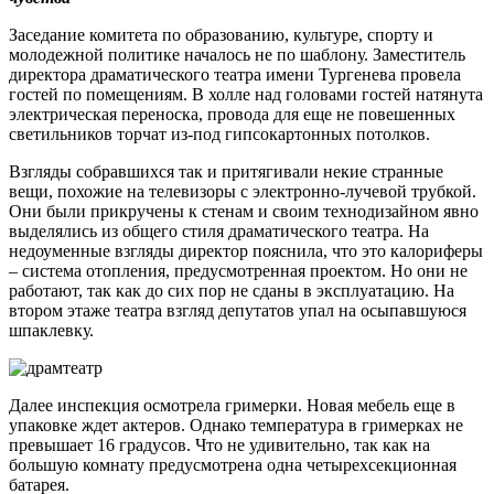
Заседание комитета по образованию, культуре, спорту и
молодежной политике началось не по шаблону. Заместитель
директора драматического театра имени Тургенева провела
гостей по помещениям. В холле над головами гостей натянута
электрическая переноска, провода для еще не повешенных
светильников торчат из-под гипсокартонных потолков.
Взгляды собравшихся так и притягивали некие странные
вещи, похожие на телевизоры с электронно-лучевой трубкой.
Они были прикручены к стенам и своим технодизайном явно
выделялись из общего стиля драматического театра. На
недоуменные взгляды директор пояснила, что это калориферы
– система отопления, предусмотренная проектом. Но они не
работают, так как до сих пор не сданы в эксплуатацию. На
втором этаже театра взгляд депутатов упал на осыпавшуюся
шпаклевку.
Далее инспекция осмотрела гримерки. Новая мебель еще в
упаковке ждет актеров. Однако температура в гримерках не
превышает 16 градусов. Что не удивительно, так как на
большую комнату предусмотрена одна четырехсекционная
батарея.