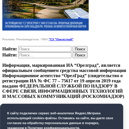
Реклама. Рекламодатель - ПАО
"СЗ "Орелстрой"
Найти:
Найти:
Информация, маркированная ИА “Орелград”, является
официальным сообщением средства массовой информации
Информационное агентство “ОрелГрад” (свидетельство о
регистрации ИА № ФС 77 – 75617 от 19 апреля 2019 года
выдано ФЕДЕРАЛЬНОЙ СЛУЖБОЙ ПО НАДЗОРУ В
СФЕРЕ СВЯЗИ, ИНФОРМАЦИОННЫХ ТЕХНОЛОГИЙ
И МАССОВЫХ КОММУНИКАЦИЙ (РОСКОМНАДЗОР)
ПОЛИТИКА КОНФИДЕНЦИАЛЬНОСТИ
К cайту подключен сервис веб-аналитики Яндекс.Метрика
СОГЛАСИЕ НА ОБРАБОТКУ ПЕРСОНАЛЬНЫХ
использующий cookies-файлы. Оставаясь на сайте, вы даете свое
ДАННЫХ
согласие на обработку персональных данных в порядке,
указанном в
Политике конфиденциальности
.