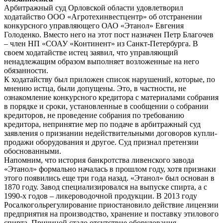
Арбитражный суд Орловской области удовлетворил
ходатайство ООО «Агротехинвестцентр» об отстранении
конкурсного управляющего ОАО «Этанол» Евгения
Голоденко. Вместо него на этот пост назначен Петр Благочев
– член НП «СОАУ «Континент» из Санкт-Петербурга. В
своем ходатайстве истец заявил, что управляющий
ненадлежащим образом выполняет возложенные на него
обязанности.
К ходатайству был приложен список нарушений, которые, по
мнению истца, были допущены. Это, в частности, не
ознакомление конкурсного кредитора с материалами собрания
в порядке и сроки, установленные в сообщении о собрании
кредиторов, не проведение собрания по требованию
кредитора, непринятие мер по подаче в арбитражный суд
заявления о признании недействительными договоров купли-
продажи оборудования и другое. Суд признал претензии
обоснованными.
Напомним, что история банкротства ливенского завода
«Этанол» формально началась в прошлом году, хотя признаки
этого появились еще три года назад. «Этанол» был основан в
1870 году. Завод специализировался на выпуске спирта, а с
1990-х годов – ликероводочной продукции. В 2013 году
Росалкогольрегулирование приостановило действие лицензии
предприятия на производство, хранение и поставку этилового
спирта. Причиной стало отсутствие оборудования,