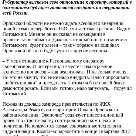
Губернатор высказал свое отношение к проекту, который в
ближайшем будущем готовятся внедрить на территории
всей России.
Орловской области не нужно ждать всеобщего внедрения
новой схемы переработки ТБО, считает глава региона Вадим
Потомский. Мнение он высказал на совещании в
правительстве области. Даже негативный опыт, по мнению
Потомского, будет полезен – таким образом на ошибках
Орловской области будут учиться другие регионы.
– У меня отношение к Региональному оператору
своеобразное. И интересно, и вместе с тем огромное
количество вопросов – как реализовать. И не только у меня.
Но это не значит, что ее не надо внедрять. Надо попробовать,
“набить шишки” и преодолеть. Потом на базе нашей будут
демонстрировать. Если мы готовы, надо запускать, – поручил
Потомский.
Исходя из доклада зампреда правительства по ЖКХ
Александра Ремиги, на территории Орла и Орловского
района компания “Экополис” реализует инвестиционный
проек тпо строительству сортировочного комплекса и
полигона. Используются самые современные технологии
гидроизоляции. Комплекс заработать в конце I квартала 2017