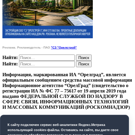
Реклама. Рекламодатель - ПАО
"СЗ "Орелстрой"
Найти:
Найти:
Информация, маркированная ИА “Орелград”, является
официальным сообщением средства массовой информации
Информационное агентство “ОрелГрад” (свидетельство о
регистрации ИА № ФС 77 – 75617 от 19 апреля 2019 года
выдано ФЕДЕРАЛЬНОЙ СЛУЖБОЙ ПО НАДЗОРУ В
СФЕРЕ СВЯЗИ, ИНФОРМАЦИОННЫХ ТЕХНОЛОГИЙ
И МАССОВЫХ КОММУНИКАЦИЙ (РОСКОМНАДЗОР)
ПОЛИТИКА КОНФИДЕНЦИАЛЬНОСТИ
К cайту подключен сервис веб-аналитики Яндекс.Метрика
СОГЛАСИЕ НА ОБРАБОТКУ ПЕРСОНАЛЬНЫХ
использующий cookies-файлы. Оставаясь на сайте, вы даете свое
ДАННЫХ