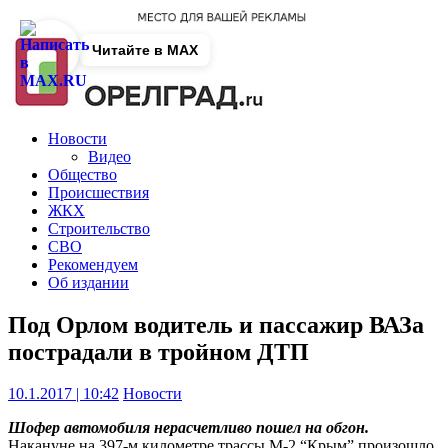
Читайте в MAX
Новости
Видео
Общество
Происшествия
ЖКХ
Строительство
СВО
Рекомендуем
Об издании
Под Орлом водитель и пассажир ВАЗа
пострадали в тройном ДТП
10.1.2017 | 10:42
Новости
Шофер автомобиля нерасчетливо пошел на обгон.
Накануне на 397-м километре трассы М-2 “Крым” произошло