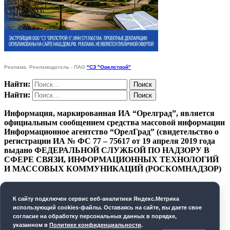
Реклама. Рекламодатель - ПАО
"СЗ "Орелстрой"
Найти:
Найти:
Информация, маркированная ИА “Орелград”, является
официальным сообщением средства массовой информации
Информационное агентство “ОрелГрад” (свидетельство о
регистрации ИА № ФС 77 – 75617 от 19 апреля 2019 года
выдано ФЕДЕРАЛЬНОЙ СЛУЖБОЙ ПО НАДЗОРУ В
СФЕРЕ СВЯЗИ, ИНФОРМАЦИОННЫХ ТЕХНОЛОГИЙ
И МАССОВЫХ КОММУНИКАЦИЙ (РОСКОМНАДЗОР)
ПОЛИТИКА КОНФИДЕНЦИАЛЬНОСТИ
К cайту подключен сервис веб-аналитики Яндекс.Метрика
СОГЛАСИЕ НА ОБРАБОТКУ ПЕРСОНАЛЬНЫХ
использующий cookies-файлы. Оставаясь на сайте, вы даете свое
ДАННЫХ
согласие на обработку персональных данных в порядке,
указанном в
Политике конфиденциальности
.