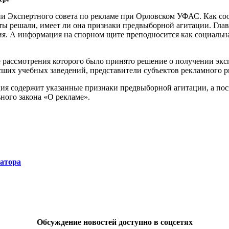
ии Экспертного совета по рекламе при Орловском УФАС. Как соо
 решали, имеет ли она признаки предвыборной агитации. Главна
я. А информация на спорном щите преподносится как социальная
е рассмотрения которого было принято решение о получении экс
сших учебных заведений, представители субъектов рекламного 
ция содержит указанные признаки предвыборной агитации, а по
ного закона «О рекламе».
натора
Обсуждение новостей доступно в соцсетях