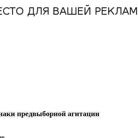
наки предвыборной агитации
ер.