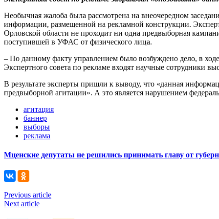
Необычная жалоба была рассмотрена на внеочередном заседан
информации, размещенной на рекламной конструкции. Эксперты
Орловской области не проходит ни одна предвыборная кампани
поступившей в УФАС от физического лица.
– По данному факту управлением было возбуждено дело, в ход
Экспертного совета по рекламе входят научные сотрудники вы
В результате эксперты пришли к выводу, что «данная информа
предвыборной агитации». А это является нарушением федераль
агитация
баннер
выборы
реклама
Мценские депутаты не решились принимать главу от губер
Previous article
Next article