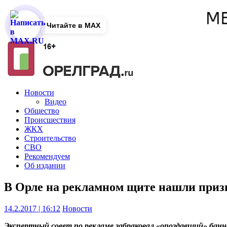
Читайте в MAX
Новости
Видео
Общество
Происшествия
ЖКХ
Строительство
СВО
Рекомендуем
Об издании
В Орле на рекламном щите нашли приз
14.2.2017 | 16:12
Новости
Экспертный совет по рекламе забраковал «опоздавший» банн