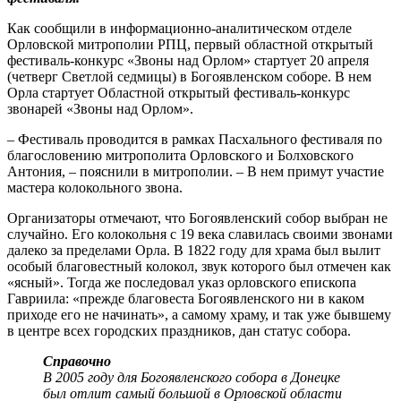
Как сообщили в информационно-аналитическом отделе
Орловской митрополии РПЦ, первый областной открытый
фестиваль-конкурс «Звоны над Орлом» стартует 20 апреля
(четверг Светлой седмицы) в Богоявленском соборе. В нем
Орла стартует Областной открытый фестиваль-конкурс
звонарей «Звоны над Орлом».
– Фестиваль проводится в рамках Пасхального фестиваля по
благословению митрополита Орловского и Болховского
Антония, – пояснили в митрополии. – В нем примут участие
мастера колокольного звона.
Организаторы отмечают, что Богоявленский собор выбран не
случайно. Его колокольня с 19 века славилась своими звонами
далеко за пределами Орла. В 1822 году для храма был вылит
особый благовестный колокол, звук которого был отмечен как
«ясный». Тогда же последовал указ орловского епископа
Гавриила: «прежде благовеста Богоявленского ни в каком
приходе его не начинать», а самому храму, и так уже бывшему
в центре всех городских праздников, дан статус собора.
Справочно
В 2005 году для Богоявленского собора в Донецке
был отлит самый большой в Орловской области