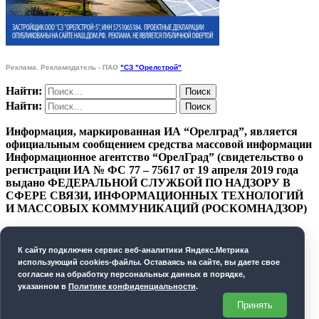
Реклама. Рекламодатель - ПАО
"СЗ "Орелстрой"
Найти:
Найти:
Информация, маркированная ИА “Орелград”, является
официальным сообщением средства массовой информации
Информационное агентство “ОрелГрад” (свидетельство о
регистрации ИА № ФС 77 – 75617 от 19 апреля 2019 года
выдано ФЕДЕРАЛЬНОЙ СЛУЖБОЙ ПО НАДЗОРУ В
СФЕРЕ СВЯЗИ, ИНФОРМАЦИОННЫХ ТЕХНОЛОГИЙ
И МАССОВЫХ КОММУНИКАЦИЙ (РОСКОМНАДЗОР)
ПОЛИТИКА КОНФИДЕНЦИАЛЬНОСТИ
К cайту подключен сервис веб-аналитики Яндекс.Метрика
СОГЛАСИЕ НА ОБРАБОТКУ ПЕРСОНАЛЬНЫХ
использующий cookies-файлы. Оставаясь на сайте, вы даете свое
ДАННЫХ
согласие на обработку персональных данных в порядке,
указанном в
Политике конфиденциальности
.
Орелград. 2026 год
Принять